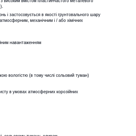
з високим вмістом пластинчастого металевого
).
нь і застосовується в якості грунтовального шару
тмосферним, механічним і / або хімічних
ційним навантаженням
окою вологістю (в тому числі сольовий туман)
хисту в умовах атмосферних корозійних
і, сольовому туману, оливам,