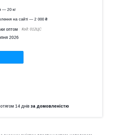
 — 20 кг
лення на сайті — 2 000 ₴
ьки оптом
Код:
012ЦС
рпня 2026
ротягом 14 днів
за домовленістю