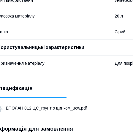
ип використання
Універса
асовка матеріалу
20 л
олір
Сірий
Користувальницькі характеристики
ризначення матеріалу
Для покрі
пецифікація
ЕПОЛАН 012 ЦС_грунт з цинком_ucw.pdf
нформація для замовлення