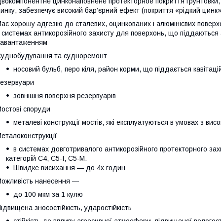
вокомпонентне цинконаповнене протекторное покриття грунтовки, 
инку, забезпечує високий бар’єрний ефект (покриття «рідкий цинк»
ає хорошу адгезію до сталевих, оцинкованих і алюмінієвих поверхо
 системах антикорозійного захисту для поверхонь, що піддаються а
авантаженням
уднобудування та судноремонт
носовий бульб, перо кіля, район корми, що піддається кавіта
езервуари
зовнішня поверхня резервуарів
остові споруди
металеві конструкції мостів, які експлуатуються в умовах з вис
еталоконструкції
в системах довготривалого антикорозійного протекторного за
категорій С4, С5-І, С5-М.
Швидке висихання — до 4х годин
ожливість нанесення —
до 100 мкм за 1 кулю
ідвищена зносостійкість, ударостійкість
стійкість до впливу агресивної атмосфери, підвищеної вологост