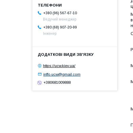
Д
ц
+380 (96) 567-67-10
М
Ведучий менеджер
в
н
+380 (68) 907-20-99
С
Інженер
Р
М
https://ucw.kiev.ua/
inffo.ucw@gmail.com
М
+380681009888
М
П