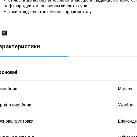
нафтопродуктам, розчинам кислот і лугів
захист від електрохімічної корозії металу
арактеристики
Основні
иробник
Моноліт
раїна виробник
Україна
снова грунтовки
Епоксид