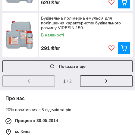
620
₴/кг
2
Будівельна полімерна емульсія для
поліпшення характеристик будівельного
розчину VIRESIN 150
Всі добавки в наявності, ми готові
В наявності
відправити ваше замовлення відразу
після підтвердження і доставити
протягом 1-2 днів.
291
₴/кг
3
Показати ще
1
/ 2
Детально проконсультуємо вас по
телефону, допоможемо визначитися з
вибором добавок і виконаємо
Про нас
прорахунок.
20% позитивних з 5 відгуків за рік
4
Працює з 30.05.2014
м. Київ
Наші ціни одні з найвигідніших на