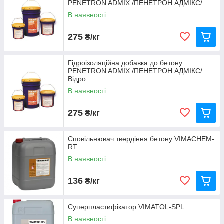
PENETRON ADMIX /ПЕНЕТРОН АДМІКС/
залізобетонних конструкцій на стадії бетонування, а
В наявності
також водонепроникності виробів на стадії виробництва.
275
₴/кг
Особливості наших добавок
Гідроізоляційна добавка до бетону
PENETRON ADMIX /ПЕНЕТРОН АДМІКС/
Відро
В наявності
275
₴/кг
Пропонуємо оригінальну продукцію
Sika, Schomburg, Neotex, «Моноліт»,
Cповільнювач твердіння бетону VIMACHEM-
RT
«Пенетрон», Sanpol, VANDEX і інших
брендів. Всі добавки відповідають
В наявності
заявленим властивостям і
характеристикам.
136
₴/кг
Суперпластифікатор VIMATOL-SPL
В наявності