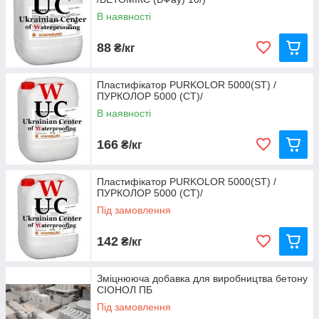
В наявності
88
₴/кг
Пластифікатор PURKOLOR 5000(ST) /
ПУРКОЛОР 5000 (СТ)/
В наявності
166
₴/кг
Кристалоутворююча суха добавка для
водонепроникних бетонів з гідрофобізуючим ефектом
Пластифікатор PURKOLOR 5000(ST) /
BETOCRETE -CP360-WP
ПУРКОЛОР 5000 (СТ)/
Добавка для виготовлення водонепроникного бетону, з
Під замовлення
інноваційною технологією 2 в 1. Не вимагає
попереднього змішування з водою при додаванні в
142
₴/кг
міксер.
Зміцнююча добавка для виробництва бетону
СІОНОЛ ПБ
Під замовлення