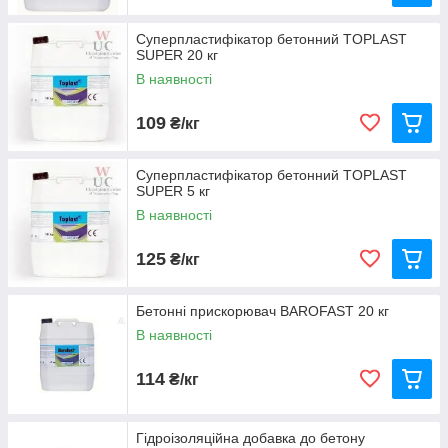
Суперпластифікатор бетонний TOPLAST
SUPER 20 кг
В наявності
109
₴/кг
Суперпластифікатор бетонний TOPLAST
них
SUPER 5 кг
я,
В наявності
125
₴/кг
Бетонні прискорювач BAROFAST 20 кг
В наявності
114
₴/кг
«Пенетрон Адмікс»
Гідроізоляційна добавка до бетону
Суміш для водонепроникності монолітних бетонних і