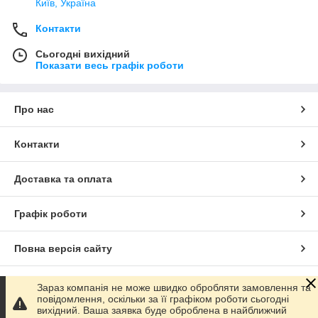
Київ, Україна
українському ринку. Великим оптовим
покупцям даруємо знижки.
Контакти
Сьогодні вихідний
Показати весь графік роботи
Схема покупки
Про нас
Контакти
Доставка та оплата
Графік роботи
Повна версія сайту
Заявка на сайті або по телефону
Сайт створено на маркетплейсі
Prom.ua
Зараз компанія не може швидко обробляти замовлення та
повідомлення, оскільки за її графіком роботи сьогодні
вихідний. Ваша заявка буде оброблена в найближчий
Політика конфіденційності