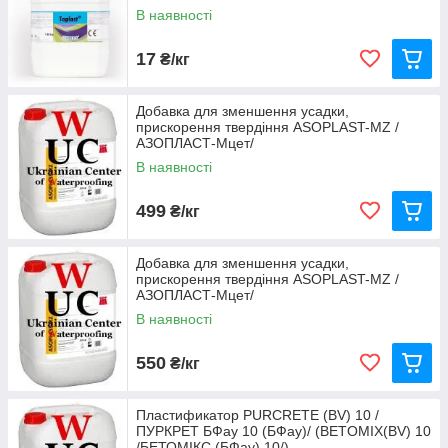
В наявності
17
₴/кг
Добавка для зменшення усадки,
прискорення твердіння ASOPLAST-MZ /
АЗОПЛАСТ-Мцет/
В наявності
Пластифікатор PURKOLOR 5000 (ST)
499
₴/кг
Стабілізатор, що скорочує утворення висолів. Надає
пофарбованій поверхні бетону велику насиченість.
Добавка для зменшення усадки,
прискорення твердіння ASOPLAST-MZ /
АЗОПЛАСТ-Мцет/
В наявності
550
₴/кг
Пластификатор PURCRETE (BV) 10 /
ПУРКРЕТ БФау 10 (БФау)/ (BETOMIX(BV) 10
/БЕТОМІКС (БФау) 10/)