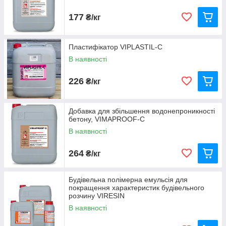
Строго дотримуємося термінів і умов
зберігання матеріалів.
177
₴/кг
Співпрацюючи з нами, ви повністю
захищені від браку і низькоякісних
підробок.
Пластифікатор VIPLASTIL-C
В наявності
Замовити добавки
226
₴/кг
Що пропонує «Український Центр
Добавка для збільшення водонепроникності
гідроізоляції»?
бетону, VIMAPROOF-C
В наявності
264
₴/кг
1
Будівельна полімерна емульсія для
покращення характеристик будівельного
У нашому каталозі понад 100
розчину VIRESIN
найменувань добавок для бетону і
В наявності
розчинів. Асортимент постійно
розширюється.