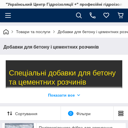
"Український Центр Гідроізоляції +" професійні гідроізоляц
Товари та послуги
Добавки для бетону і цементних розч
Добавки для бетону і цементних розчинів
Спеціальні добавки для бетону
та цементних розчинів
Показати все
Пластифікатори, сповільнювачі, прискорювачі і
багато іншого
Сортування
0
Фільтри
Всі добавки в наявності, відправимо відразу після
підтвердження замовлення. Діють гнучкі умови оплати.
Поліпропіленова фібра для армування