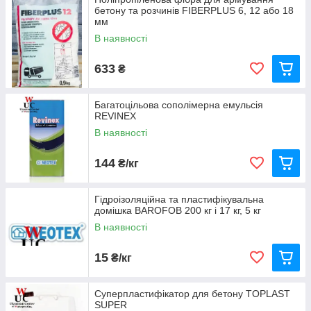
бетону та розчинів FIBERPLUS 6, 12 або 18
Залежно від обсягу замовлення, надаємо знижки.
мм
В наявності
Дивитися всі добавки
633
₴
Багатоцільова сополімерна емульсія
Найбільш затребувані позиції
REVINEX
В наявності
144
₴/кг
Гідроізоляційна та пластифікувальна
домішка BAROFOB 200 кг і 17 кг, 5 кг
В наявності
15
₴/кг
дає
Суперпластифікатор для бетону TOPLAST
ь.
SUPER