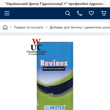
"Український Центр Гідроізоляції +" професійні гідроізоляц
Товари та послуги
Добавки для бетону і цементних розч