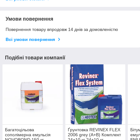
Умови повернення
Повернення товару впродовж 14 днів за домовленістю
Всі умови повернення
Подібні товари компанії
Багатоцільова
Ґрунтовка REVINEX FLEX
Біту
сополімерна емульсія
2006 grey (A+B) Комплект
ему
NOVOBOND 150 кг
24+10 кг 24+10 кг
EMU