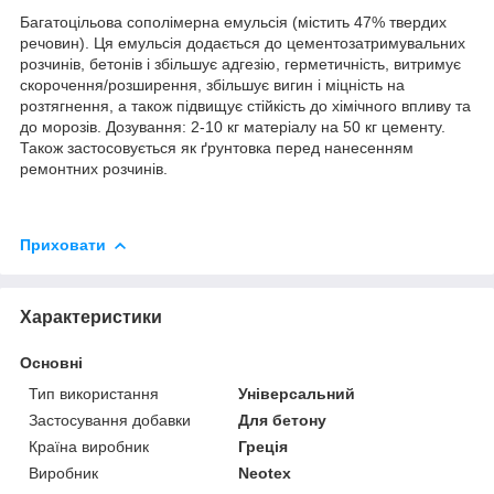
Багатоцільова сополімерна емульсія (містить 47% твердих
речовин). Ця емульсія додається до цементозатримувальних
розчинів, бетонів і збільшує адгезію, герметичність, витримує
скорочення/розширення, збільшує вигин і міцність на
розтягнення, а також підвищує стійкість до хімічного впливу та
до морозів. Дозування: 2-10 кг матеріалу на 50 кг цементу.
Також застосовується як ґрунтовка перед нанесенням
ремонтних розчинів.
Приховати
Характеристики
Основні
Тип використання
Універсальний
Застосування добавки
Для бетону
Країна виробник
Греція
Виробник
Neotex