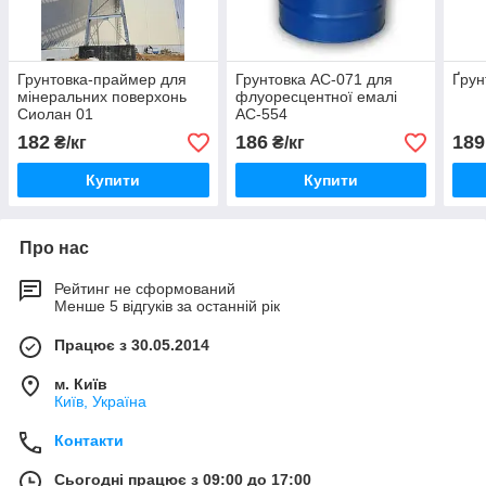
Грунтовка-праймер для
Грунтовка АС-071 для
Ґрун
мінеральних поверхонь
флуоресцентної емалі
Сиолан 01
АС-554
182
186
189
₴/кг
₴/кг
Купити
Купити
Про нас
Рейтинг не сформований
Менше 5 відгуків за останній рік
Працює з 30.05.2014
м. Київ
Київ, Україна
Контакти
Сьогодні працює з 09:00 до 17:00