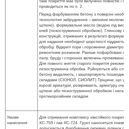
таке покриття має бути вилучено повністю і під
проводиться як по п. 2.
Перед фарбуванням бетону з поверхні необхід
технологічні забруднення – вапняне молочко і
щіткою); формувальне масло (водою під висок
клей (піскоструминної обробкою). Глянсову п
конструкцій, отриманих в результаті формуванн
для надання необхідної шорсткості піддають м
обробці. Відкриті пори і порожнини діаметром
ремонтним розчином. Раніше пофарбовані пове
пилу, бруду і сторонніх включень промиванням
Для повного зняття старого покриття рекоменд
піскоструминна обробка. Руйнуються або сла
бетону видаляють, і зашпаровують пошкоджені
складами (СІОНОЛ, СИОЛИТ) Тріщини, що утв
корозії арматури, розкривають, арматуру очищ
щіткою або піскоструминної обробкою і негай
протикорозійним складом.
Умови
Для отримання комплексу хімстійкого покриття
нанесення
ХС-759 і лак ХС-724. Грунт наноситься пневм
допускається фарбування окремих ділянок пе