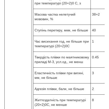
при температурі (20+2)0 С, з
Масова частка нелетучий
38+2
мововин, %
Ступінь перетиру, мкм, не більше
40
Час висихання год, не більше при
1
температурі (20+2)0С
Твердість плівки по маятниковому
0.45
приладі М-3, усл.од., не менш
Еластичність плівки при вигині,
3
мм, не більше
Адгезія плівки, бали, не більше
2
Життєздатність при температурі
8
(20+2)0С, не менше