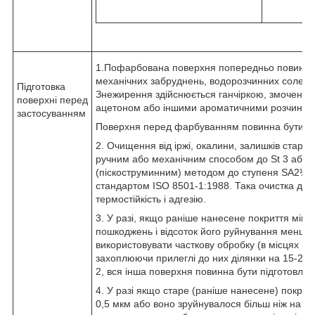
1.Пофарбована поверхня попередньо повинна
механічних забруднень, водорозчинних солей, 
Підготовка
Знежирення здійснюється ганчіркою, змоченою
поверхні перед
ацетоном або іншими ароматичними розчинни
застосуванням
Поверхня перед фарбуванням повинна бути су
2. Очищення від іржі, окалини, залишків старо
ручним або механічним способом до St 3 або
(піскоструминним) методом до ступеня SA2½ 
стандартом ISO 8501-1:1988. Така очистка дає
термостійкість і адгезію.
3. У разі, якщо раніше нанесене покриття міцне
пошкоджень і відсоток його руйнування менше 
використовувати часткову обробку (в місцях від
захоплюючи прилеглі до них ділянки на 15-20 
2, вся інша поверхня повинна бути підготовлена
4. У разі якщо старе (раніше нанесене) покри
0,5 мкм або воно зруйнувалося більш ніж на 