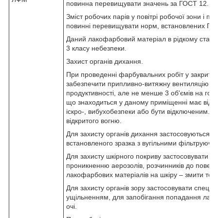
повинна перевищувати значень за ГОСТ 12.1.0
Зміст робочих парів у повітрі робочої зони і п
повинні перевищувати норм, встановлених ГОС
Даний лакофарбовий матеріал в рідкому стані 
3 класу небезпеки.
Захист органів дихання.
При проведенні фарбувальних робіт у закрити
забезпечити припливно-витяжну вентиляцію вс
продуктивності, але не менше 3 об'ємів на го
що знаходиться у даному приміщенні має від
іскро-, вибухобезпеки або бути відключеним. 
відкритого вогню.
Для захисту органів дихання застосовуються р
встановленого зразка з вугільними фільтруюч
Для захисту шкірного покриву застосовувати с
проникненню аерозолів, розчинників до поверх
лакофарбових матеріалів на шкіру – змити те
Для захисту органів зору застосовувати спеціал
ущільненням, для запобігання попадання лако
очі.