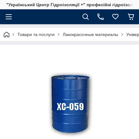
"Український Центр Гідроізоляції +" професійні гідроізоляц
Товари та послуги
Лакокрасочные материалы
Уніве