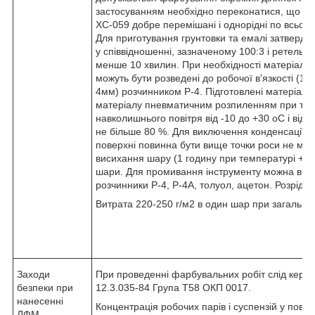
застосуванням необхідно переконатися, що осн
ХС-059 добре перемішані і однорідні по всьому
Для приготування грунтовки та емалі затвердж
у співвідношенні, зазначеному 100:3 і ретельн
менше 10 хвилин. При необхідності матеріали
можуть бути розведені до робочої в'язкості (14
4мм) розчинником Р-4. Підготовлені матеріал
матеріалу пневматичним розпиленням при тем
навколишнього повітря від -10 до +30 оС і відно
не більше 80 %. Для виключення конденсації 
поверхні повинна бути вище точки роси не мен
висихання шару (1 годину при температурі +20
шари. Для промивання інструменту можна вик
розчинники Р-4, Р-4А, толуол, ацетон. Розріджу
Витрата 220-250 г/м2 в один шар при загальні
Заходи
При проведенні фарбувальних робіт слід керу
безпеки при
12.3.035-84 Група Т58 ОКП 0017.
нанесенні
Концентрація робочих парів і суспензій у повіт
ЛФМ