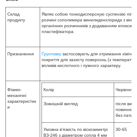
Склад
Являє собою тонкодисперсную суспензію пігмен
продукту
розчині сополимера винилиденхлорида з вініла
органічних розчинників з додаванням епоксидн
пластифікатора.
Призначення
Ґрунтовку
застосовують для отримання хімічно
покриття для захисту поверхонь (з температур
впливів кислотного і лужного характеру.
Фізико-
Колір
Червоно-к
механічні
характеристик
Зовнішній вигляд
після вис
и
повинне б
без патьок
Умовна в'язкість по віскозиметрі
30-65
ВЗ-246 з діаметром сопла 4 мм