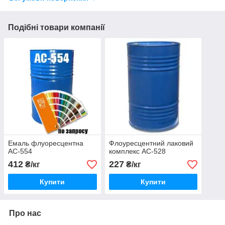
Подібні товари компанії
Емаль флуоресцентна
Флоуресцентний лаковий
АС-554
комплекс АС-528
412
227
₴/кг
₴/кг
Купити
Купити
Про нас