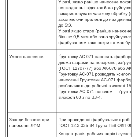
У разі, якщо раніше нанесене покриття
пошкоджень і відсоток його руйнуванн
використовувати часткову обробку (в мі
захоплюючи прилеглі до них ділянки н
до St3.
У разі якщо старе (раніше нанесене) 
більше 0,5 мкм або воно зруйнувалося
фарбуванням таке покриття має бути 
Умови нанесення
Ґрунтовку АС 071 наносять фарбороз
двома шарами на поверхню, заґрунтов
(ГОСТ 12707-77) або АК-070 або АК-0
Ґрунтовку АС-071 розводять ксилолом
нанесенні Грунтовки АС-071 фарборо
розбавляють до робочої в'язкості 15-2
Грунтовки АС-071 пензлем ― ґрунтовк
в'язкості 60 з по ВЗ-4.
Заходи безпеки при
При проведенні фарбувальних робіт с
нанесенні ЛФМ
ГОСТ 12.3.035-84 Група Т58 ОКП 0017
Концентрація робочих парів і суспензій