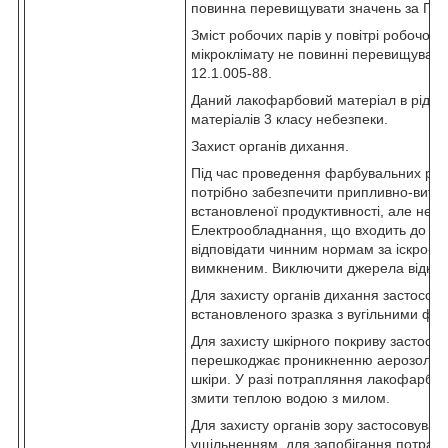
повинна перевищувати значень за ГОС
Зміст робочих парів у повітрі робочої 
мікроклімату не повинні перевищуват
12.1.005-88.
Даний лакофарбовий матеріал в рідком
матеріалів 3 класу небезпеки.
Захист органів дихання.
Під час проведення фарбувальних роб
потрібно забезпечити припливно-витя
встановленої продуктивності, але не м
Електрообладнання, що входить до ць
відповідати чинним нормам за іскро-, 
вимкненим. Виключити джерела відкри
Для захисту органів дихання застосов
встановленого зразка з вугільними фі
Для захисту шкірного покриву застосо
перешкоджає проникненню аерозолів, 
шкіри. У разі потрапляння лакофарбов
змити теплою водою з милом.
Для захисту органів зору застосовувати
ущільненням, для запобігання потра