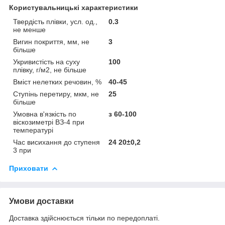
Користувальницькі характеристики
Твердість плівки, усл. од.,
0.3
не менше
Вигин покриття, мм, не
3
більше
Укривистість на суху
100
плівку, г/м2, не більше
Вміст нелетких речовин, %
40-45
Ступінь перетиру, мкм, не
25
більше
Умовна в'язкість по
з 60-100
віскозиметрі ВЗ-4 при
температурі
Час висихання до ступеня
24 20±0,2
3 при
Приховати
Умови доставки
Доставка здійснюється тільки по передоплаті.