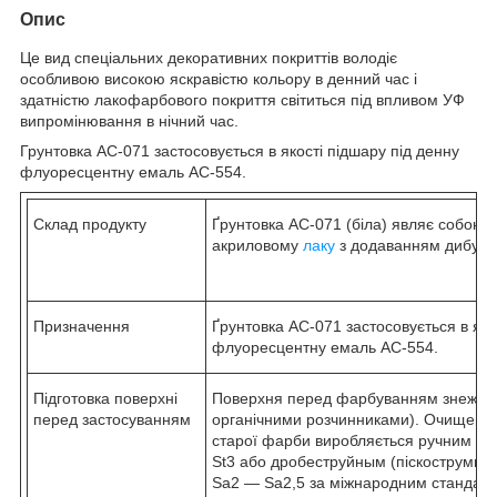
Опис
Це вид спеціальних декоративних покриттів володіє
особливою високою яскравістю кольору в денний час і
здатністю лакофарбового покриття світиться під впливом УФ
випромінювання в нічний час.
Грунтовка АС-071 застосовується в якості підшару під денну
флуоресцентну емаль АС-554.
Склад продукту
Ґрунтовка АС-071 (біла) являє собою с
акриловому
лаку
з додаванням дибути
Призначення
Ґрунтовка АС-071 застосовується в яко
флуоресцентну емаль АС-554.
Підготовка поверхні
Поверхня перед фарбуванням знежир
перед застосуванням
органічними розчинниками). Очищення в
старої фарби виробляється ручним аб
St3 або дробеструйным (піскострумин
Ѕа2 ― Ѕа2,5 за міжнародним стандарт