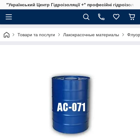
"Український Центр Гідроізоляції +" професійні гідроізоляц
Товари та послуги
Лакокрасочные материалы
Флуор