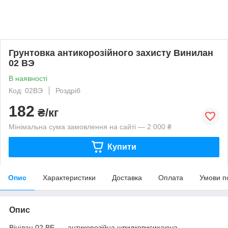
Грунтовка антикорозійного захисту Винилан
02 ВЭ
В наявності
Код: 02ВЭ
Роздріб
182
₴/кг
Мінімальна сума замовлення на сайті — 2 000 ₴
Купити
Опис
Характеристики
Доставка
Оплата
Умови п
Опис
Вінілан 02 ВЕ — антикорозійна швидковисихаюча