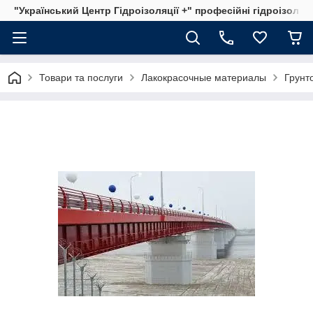
"Український Центр Гідроізоляції +" професійні гідроізоляц
Товари та послуги
Лакокрасочные материалы
Грунт