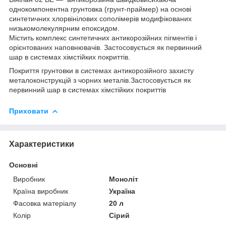
однокомпонентна грунтовка (грунт-праймер) на основі
синтетичних хлорвінілових сополімерів модифікованих
низькомолекулярним епоксидом.
Містить комплекс синтетичних антикорозійних пігментів і
орієнтованих наповнювачів. Застосовується як первинний
шар в системах хімстійких покриттів.
Покриття грунтовки в системах антикорозійного захисту
металоконструкцій з чорних металів.Застосовується як
первинний шар в системах хімстійких покриттів
Приховати
Характеристики
Основні
Виробник
Моноліт
Країна виробник
Україна
Фасовка матеріалу
20 л
Колір
Сірий