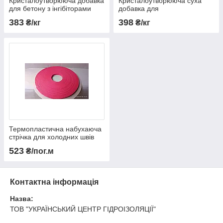
Кристалоутворююча добавка
Кристалоутворююча суха
для бетону з інгібіторами
добавка для
корозії BETOCRETE -CP-
водонепроникних бетонів з
383
398
₴/кг
₴/кг
350-CI
гідрофобізуючим ефектом
BETOCRETE -CP360-WP /
БЕТОКРЕТ -ЦП360-ВП /
Термопластична набухаюча
стрічка для холодних швів
AQUAFIN-CJ6 /INDU-FLEX-
523
₴/пог.м
CJ13/
Контактна інформація
Назва:
ТОВ "УКРАЇНСЬКИЙ ЦЕНТР ГІДРОІЗОЛЯЦІЇ"