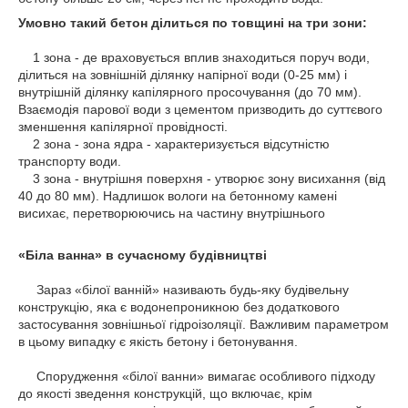
Умовно такий бетон ділиться по товщині на три зони:
1 зона - де враховується вплив знаходиться поруч води,
ділиться на зовнішній ділянку напірної води (0-25 мм) і
внутрішній ділянку капілярного просочування (до 70 мм).
Взаємодія парової води з цементом призводить до суттєвого
зменшення капілярної провідності.
2 зона - зона ядра - характеризується відсутністю
транспорту води.
3 зона - внутрішня поверхня - утворює зону висихання (від
40 до 80 мм). Надлишок вологи на бетонному камені
висихає, перетворюючись на частину внутрішнього
«Біла ванна» в сучасному будівництві
Зараз «білої ванній» називають будь-яку будівельну
конструкцію, яка є водонепроникною без додаткового
застосування зовнішньої гідроізоляції. Важливим параметром
в цьому випадку є якість бетону і бетонування.
Спорудження «білої ванни» вимагає особливого підходу
до якості зведення конструкцій, що включає, крім