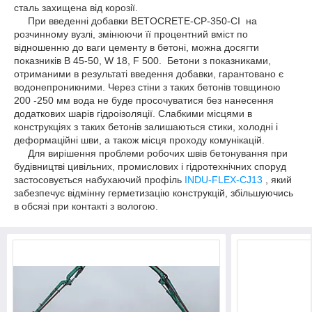
сталь захищена від корозії.
При введенні добавки BETOCRETE-CP-350-CI на
розчинному вузлі, змінюючи її процентний вміст по
відношенню до ваги цементу в бетоні, можна досягти
показників В 45-50, W 18, F 500. Бетони з показниками,
отриманими в результаті введення добавки, гарантовано є
водонепроникними. Через стіни з таких бетонів товщиною
200 -250 мм вода не буде просочуватися без нанесення
додаткових шарів гідроізоляції. Слабкими місцями в
конструкціях з таких бетонів залишаються стики, холодні і
деформаційні шви, а також місця проходу комунікацій.
Для вирішення проблеми робочих швів бетонування при
будівництві цивільних, промислових і гідротехнічних споруд
застосовується набухаючий профіль
INDU-FLEX-CJ13
, який
забезпечує відмінну герметизацію конструкцій, збільшуючись
в обсязі при контакті з вологою.