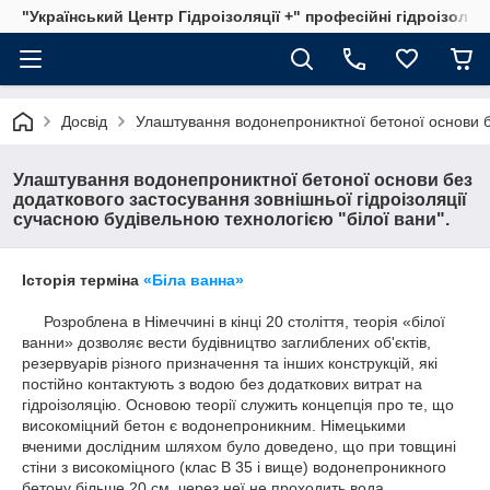
"Український Центр Гідроізоляції +" професійні гідроізоляц
Досвід
Улаштування водонепрониктної бетоної основи бе
Улаштування водонепрониктної бетоної основи без
додаткового застосування зовнішньої гідроізоляції
сучасною будівельною технологією "білої вани".
Історія терміна
«Біла ванна»
Розроблена в Німеччині в кінці 20 століття, теорія «білої
ванни» дозволяє вести будівництво заглиблених об'єктів,
резервуарів різного призначення та інших конструкцій, які
постійно контактують з водою без додаткових витрат на
гідроізоляцію. Основою теорії служить концепція про те, що
високоміцний бетон є водонепроникним. Німецькими
вченими дослідним шляхом було доведено, що при товщині
стіни з високоміцного (клас В 35 і вище) водонепроникного
бетону більше 20 см, через неї не проходить вода.