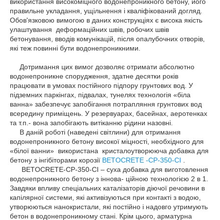
використання високоміцного водонепроникного бетону, його
правильне укладання, ущільнення і кваліфікований догляд.
Обов'язковою вимогою в даних конструкціях є висока якість
улаштування деформаційних швів, робочих швів
бетонування, вводів комунікацій, після опалубочних отворів,
які теж повинні бути водонепроникними.
Дотримання цих вимог дозволяє отримати абсолютно
водонепроникне спорудження, здатне десятки років
працювати в умовах постійного підпору грунтових вод. У
підземних паркінгах, підвалах, тунелях технологія «біла
ванна» забезпечує запобігання потрапляння грунтових вод
всередину приміщень. У резервуарах, басейнах, аеротенках
та т.п.- вона запобігають витіканню рідини назовні.
В даній роботі (наведені світлини) для отримання
водонепроникного бетону високої міцності, необхідного для
«білої ванни» використана кристалоутворююча добавка для
бетону з інгібіторами корозії
BETOCRETE -CP-350-CI
.
BETOCRETE-CP-350-CI – суха добавка для виготовлення
водонепроникного бетону з іннова- ційною технологією 2 в 1.
Завдяки впливу спеціальних каталізаторів діючої речовини в
капілярної системи, які активізуються при контакті з водою,
утворюються нанокристали, які постійно і надовго утримують
бетон в водонепроникному стані. Крім цього, арматурна