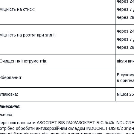
через 2
Міцність на стиск:
через 7
через 28
через 2
Міцність на розтяг при згині:
через 7 
через 2
Очищення інструментів:
після в
В сухому
Зберігання:
в оригін
Упаковка:
мішки 25
анесення:
снова:
ерш ніж наносити ASOCRET-BIS-5/40/АЗОКРЕТ-БІС 5/40/ INDUCRET
отрібно обробити антикорозійним складом INDUCRET-BIS 0/2 згідн
овинні бути міцними, вільними від цементного клею, частинок, що 