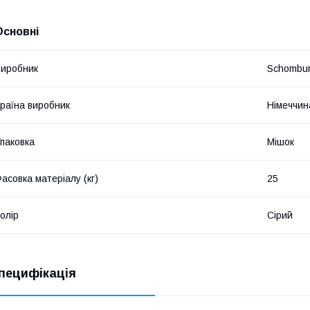
Основні
иробник
Schombu
раїна виробник
Німеччин
паковка
Мішок
асовка матеріалу (кг)
25
олір
Сірий
пецифікація