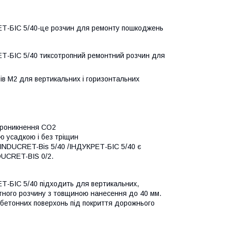
Т-БІС 5/40-це розчин для ремонту пошкоджень
Т-БІС 5/40 тиксотропний ремонтний розчин для
ів М2 для вертикальних і горизонтальних
 проникнення СО2
ю усадкою і без тріщин
 INDUCRET-Bis 5/40 /ІНДУКРЕТ-БІС 5/40 є
DUCRET-BIS 0/2.
Т-БІС 5/40 підходить для вертикальних,
нтного розчину з товщиною нанесення до 40 мм.
бетонних поверхонь під покриття дорожнього