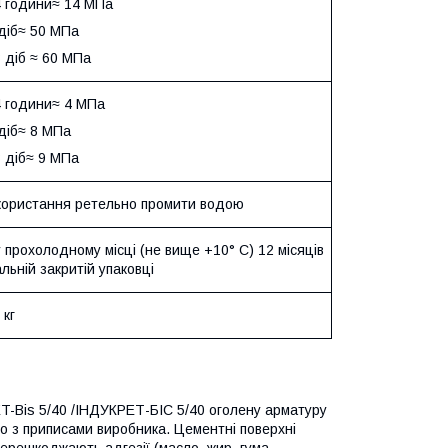
4 години≈ 14 МПа
 діб≈ 50 МПа
 діб ≈ 60 МПа
4 години≈ 4 МПа
діб≈ 8 МПа
8 діб≈ 9 МПа
икористання ретельно промити водою
 прохолодному місці (не вище +10° С) 12 місяців
альній закритій упаковці
 кг
-Bis 5/40 /ІНДУКРЕТ-БІС 5/40 оголену арматуру
о з приписами виробника. Цементні поверхні
перешкоджають адгезії (масло, жир, гума,