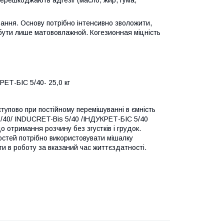
вання. Основу потрібно інтенсивно зволожити,
бути лише матововлажной. Когезионная міцність
ЕТ-БІС 5/40- 25,0 кг
тупово при постійному перемішуванні в ємність
/40/ INDUCRET-Bis 5/40 /ІНДУКРЕТ-БІС 5/40
 отримання розчину без згустків і грудок.
остей потрібно використовувати мішалку
ити в роботу за вказаний час життєздатності.