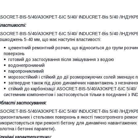
SOCRET-BIS-5/40/АЗОКРЕТ-БІС 5/40/ INDUCRET-Bis 5/40 /ІНДУКРЕ
ластивості:
SOCRET-BIS-5/40/АЗОКРЕТ-БІС 5/40/ INDUCRET-Bis 5/40 /ІНДУКРЕ
ошкоджень 5-40 мм, що має наступні властивості:
цементний ремонтний розчин, що відноситься до групи розчин
поверхонь
готовий до застосування після змішування з водою
водонепроникний
паропроникливий
морозостійкий і стійкий до дії розморожуючих солей зменшує
затвердне також під дією динамічних навантажень з незначно
стійкий до карбонізації ASOCRET-BIS-5/40/АЗОКРЕТ-БІС 5/40/
системним компонентом і застосовується тільки в поєднанні з IN
бласті застосування:
SOCRET-BIS-5/40/АЗОКРЕТ-БІС 5/40/ INDUCRET-Bis 5/40 /ІНДУКРЕ
оризонтальних і стельових поверхонь в якості тиксотропного ремо
икористовується при ремонті бетону для динамічно навантажених 
олотна і бетонні парапети).
ехнічні характеристики: