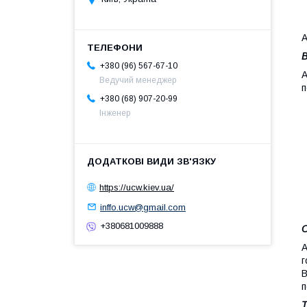
A
В
+380 (96) 567-67-10
A
Ведучий менеджер
п
+380 (68) 907-20-99
Інженер
https://ucw.kiev.ua/
inffo.ucw@gmail.com
+380681009888
О
A
г
В
п
Т