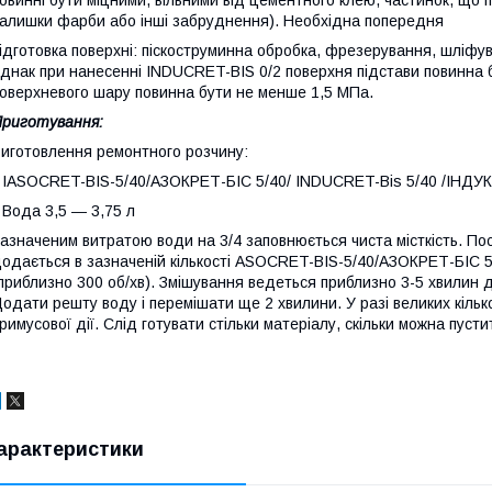
алишки фарби або інші забруднення). Необхідна попередня
ідготовка поверхні: піскоструминна обробка, фрезерування, шліфу
днак при нанесенні INDUCRET-BIS 0/2 поверхня підстави повинна 
оверхневого шару повинна бути не менше 1,5 МПа.
риготування:
иготовлення ремонтного розчину:
 IASOCRET-BIS-5/40/АЗОКРЕТ-БІС 5/40/ INDUCRET-Bis 5/40 /ІНДУКР
 Вода 3,5 ― 3,75 л
азначеним витратою води на 3/4 заповнюється чиста місткість. Пос
одається в зазначеній кількості ASOCRET-BIS-5/40/АЗОКРЕТ-БІС 5
приблизно 300 об/хв). Змішування ведеться приблизно 3-5 хвилин до
одати решту воду і перемішати ще 2 хвилини. У разі великих кільк
римусової дії. Слід готувати стільки матеріалу, скільки можна пуст
арактеристики