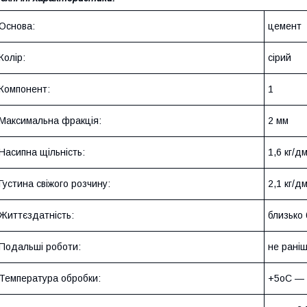
Основа:
цемент
Колір:
сірий
Компонент:
1
Максимальна фракція:
2 мм
Насипна щільність:
1,6 кг/д
Густина свіжого розчину:
2,1 кг/д
Життєздатність:
близько 
Подальші роботи:
не раніш
Температура обробки:
+5оС ―