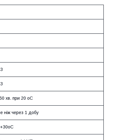
м3
м3
60 хв. при 20 оС
е ніж через 1 добу
 +30оС