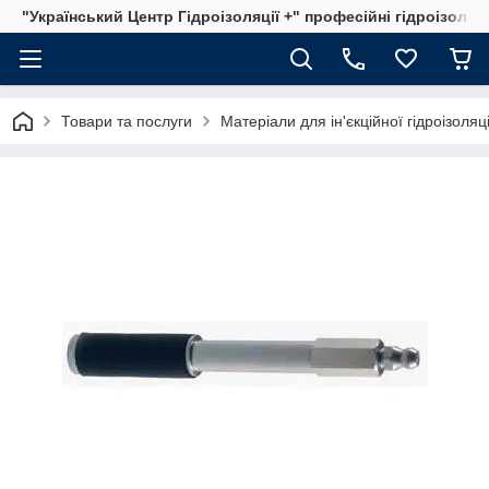
"Український Центр Гідроізоляції +" професійні гідроізоляц
Товари та послуги
Матеріали для ін'єкційної гідроізоляці