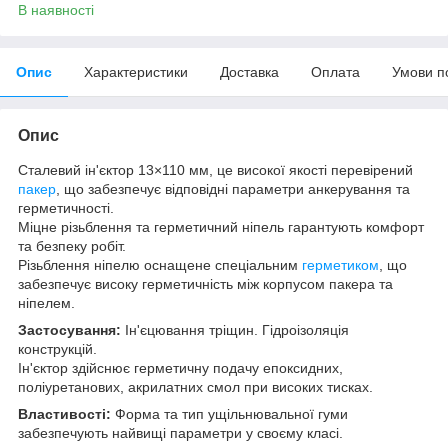
В наявності
Опис
Характеристики
Доставка
Оплата
Умови п
Опис
Сталевий ін'єктор 13×110 мм, це високої якості перевірений
пакер
, що забезпечує відповідні параметри анкерування та
герметичності.
Міцне різьблення та герметичний ніпель гарантують комфорт
та безпеку робіт.
Різьблення ніпелю оснащене спеціальним
герметиком
, що
забезпечує високу герметичність між корпусом пакера та
ніпелем.
Застосування:
Ін'єцювання тріщин. Гідроізоляція
конструкцій.
Ін'єктор здійснює герметичну подачу епоксидних,
поліуретанових, акрилатних смол при високих тисках.
Властивості:
Форма та тип ущільнювальної гуми
забезпечують найвищі параметри у своєму класі.