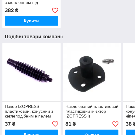
захопленням під
кеглеподібні ніпелі. 1
382
₴
Купити
Подібні товари компанії
Пакер IZOPRESS
Наклеюваний пластиковий
Паке
пластиковий, конусний з
пластиковий ін'єктор
кону
кеглеподібним ніпелем
IZOPRESS із
ніпе
12-16х73 мм
кеглеподібним ніпелем.
діам
37
81
38
₴
₴
Для смол
смо
Купити
Купити