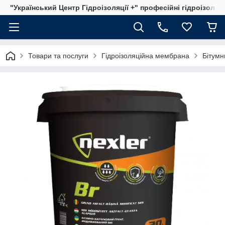
"Український Центр Гідроізоляції +" професійні гідроізоляц
Товари та послуги
Гідроізоляційна мембрана
Бітумн