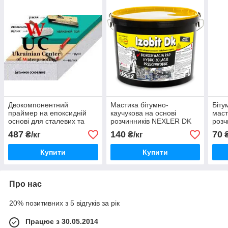
Двокомпонентний
Мастика бітумно-
Біту
праймер на епоксидній
каучукова на основі
маст
основі для сталевих та
розчинників NEXLER DK
розч
мінеральних поверхонь
(IZOBIT DK)
біту
487
140
70
₴/кг
₴/кг
₴
без розчинників Еполан
ASK
010 БР
Купити
Купити
Про нас
20% позитивних з 5 відгуків за рік
Працює з 30.05.2014