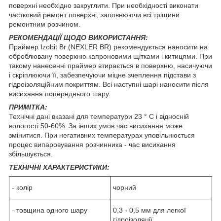
поверхні необхідно закруглити. При необхідності виконати
частковий ремонт поверхні, заповнюючи всі тріщини
ремонтним розчином.
РЕКОМЕНДАЦІЇ ЩОДО ВИКОРИСТАННЯ:
Праймер Izobit Br (NEXLER BR) рекомендується наносити на
оброблювану поверхню капроновими щітками і китицями. При
такому нанесенні праймер втирається в поверхню, насичуючи
і скріплюючи її, забезпечуючи міцне зчеплення підстави з
гідроізоляційним покриттям. Всі наступні шарі наносити після
висихання попереднього шару.
ПРИМІТКА:
Технічні дані вказані для температури 23 ° С і відносній
вологості 50-60%. За інших умов час висихання може
змінитися. При негативних температурах уповільнюється
процес випаровування розчинника - час висихання
збільшується.
ТЕХНІЧНІ ХАРАКТЕРИСТИКИ:
- колір
чорний
- товщина одного шару
0,3 - 0,5 мм для легкої
гідроізоляції