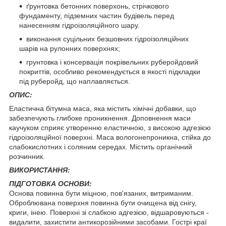
ґрунтовка бетонних поверхонь, стрічкового
фундаменту, підземних частин будівель перед
нанесенням гідроізоляційного шару.
виконання суцільних безшовних гідроізоляційних
шарів на рулонних поверхнях;
грунтовка і консервація покрівельних руберойдовий
покриттів, особливо рекомендується в якості підкладки
під руберойд, що наплавляється.
ОПИС:
Еластична бітумна маса, яка містить хімічні добавки, що
забезпечують глибоке проникнення. Доповнення маси
каучуком сприяє утворенню еластичною, з високою адгезією
гідроізоляційної поверхні. Маса вологонепроникна, стійка до
слабокислотних і соляним середах. Містить органічний
розчинник.
ВИКОРИСТАННЯ:
ПІДГОТОВКА ОСНОВИ:
Основа повинна бути міцною, пов'язаних, витриманим.
Оброблювана поверхня повинна бути очищена від снігу,
криги, інею. Поверхні зі слабкою адгезією, відшаровуються -
видалити, захистити антикорозійними засобами. Гострі краї