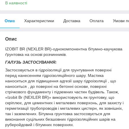
В наявності
Опис
Характеристики
Доставка
Оплата
Умови п
Опис
IZOBIT BR (NEXLER BR)-однокомпонентна бітумно-каучукова
ґрунтовка на основі розчинників.
ГАЛУЗЬ ЗАСТОСУВАННЯ:
Застосовується в гідроізоляції для грунтування поверхні
перед нанесенням гідроізоляційного шару. Мастика
наноситься для підвищення адгезії шару гідроізоляції , що
наноситься , до поверхні на бетонні основи, поверхні
стрічкового фундаменту і підземних частин будівель. Також,
«Izobit Br (NEXLER BR)» використовують як грунтовку, що
скріплює, для цементних і металевих поверхонь, для захисту і
герметизації трубопроводів і металевих цистерн, як зовнішніх,
так і заземлених. Бітумна грунтовка застосовується для
виконання суцільних безшовних гідроізоляційних шарів на
руберойдовий і бітумних поверхнях.