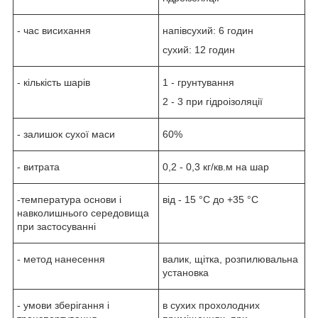
- час висихання
напівсухий: 6 годин
сухий: 12 годин
- кількість шарів
1 - грунтування
2 - 3 при гідроізоляції
- залишок сухої маси
60%
- витрата
0,2 - 0,3 кг/кв.м на шар
-температура основи і
від - 15 °C до +35 °C
навколишнього середовища
при застосуванні
- метод нанесення
валик, щітка, розпилювальна
установка
- умови зберігання і
в сухих прохолодних