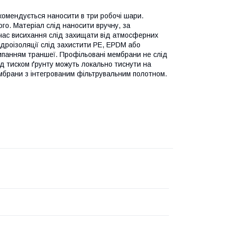
комендується наносити в три робочі шари.
о. Матеріал слід наносити вручну, за
 час висихання слід захищати від атмосферних
гідроізоляції слід захистити PE, EPDM або
ипанням траншеї. Профільовані мембрани не слід
ід тиском ґрунту можуть локально тиснути на
ембрани з інтегрованим фільтрувальним полотном.