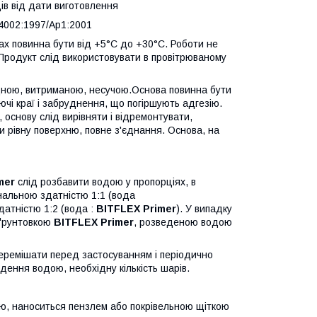
и виготовлення
97/Ap1:2001
ах повинна бути від +5°C до +30°C. Роботи не
 Продукт слід використовувати в провітрюваному
іцною, витриманою, несучою.Основа повинна бути
ючі краї і забруднення, що погіршують адгезію.
, основу слід вирівняти і відремонтувати,
 рівну поверхню, повне з'єднання. Основа, на
mer
слід розбавити водою у пропорціях, в
нальною здатністю 1:1 (вода
датністю 1:2 (вода :
BITFLEX
Primer
). У випадку
 ґрунтовкою
BITFLEX Primer
, розведеною водою
ремішати перед застосуванням і періодично
ення водою, необхідну кількість шарів.
ю, наноситься пензлем або покрівельною щіткою