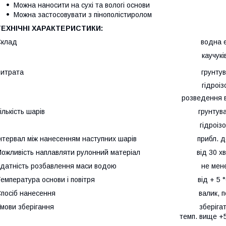
Можна наносити на сухі та вологі основи
Можна застосовувати з пінополістиролом
ТЕХНІЧНІ ХАРАКТЕРИСТИКИ:
Склад водна емульсія бі
каучуків і домі
Витрата грунтув. основ 1:1 (вода: Bit
гідроізоляції легкого типу 
розведення водою - ок. 0
Кількість шарів грунтування –
гідроізоляція – 3 
Інтервал між нанесенням наступних шарів прибл. до 
Можливість наплавляти рулонний матеріал від 30 хв
Здатність розбавлення маси водою не менее
Температура основи і повітря від + 5 °С д
Спосіб нанесення валик, покрівель
Умови зберігання зберігати в сухих і 
темп. вище +5°