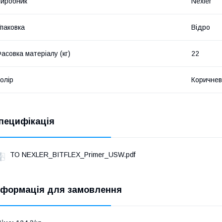
иробник
Nexler
паковка
Відро
асовка матеріалу (кг)
22
олір
Коричне
пецифікація
ТО NEXLER_BITFLEX_Primer_USW.pdf
нформація для замовлення