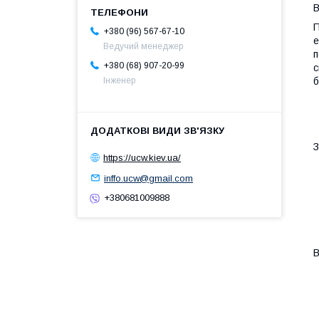
В
П
+380 (96) 567-67-10
е
Ведучий менеджер
п
+380 (68) 907-20-99
с
б
Інженер
З
https://ucw.kiev.ua/
inffo.ucw@gmail.com
+380681009888
В