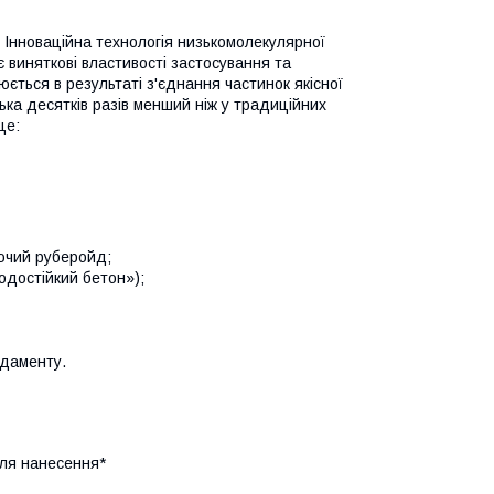
! Інноваційна технологія низькомолекулярної
є виняткові властивості застосування та
ється в результаті з'єднання частинок якісної
лька десятків разів менший ніж у традиційних
це:
еючий руберойд;
одостійкий бетон»);
ндаменту.
сля нанесення*