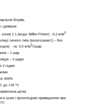
тумів,
шок
2
flex Primer) - 0,2 кг/м
(вологозахист) – без
2
,5 кг/м
/1шар
 1 шар
шари
2 годин
илин
 300%
о +30 °С
на щітка
прохолодних приміщеннях при
С