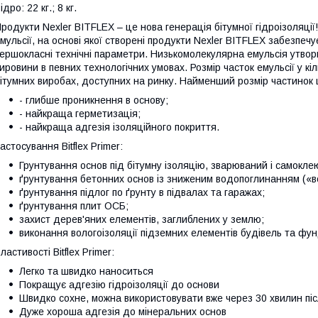
ідро: 22 кг.; 8 кг.
родукти Nexler BITFLEX – це нова генерація бітумної гідроізоляції
мульсії, на основі якої створені продукти Nexler BITFLEX забезпечу
ершокласні технічні параметри. Низькомолекулярна емульсія утворю
ировини в певних технологічних умовах. Розмір часток емульсії у кі
ітумних виробах, доступних на ринку. Найменший розмір частинок 
- глибше проникнення в основу;
- найкраща герметизація;
- найкраща адгезія ізоляційного покриття.
астосування Bitflex Primer:
Грунтування основ під бітумну ізоляцію, зварюваний і самокл
ґрунтування бетонних основ із зниженим водопоглинанням («в
ґрунтування підлог по ґрунту в підвалах та гаражах;
ґрунтування плит ОСБ;
захист дерев'яних елементів, заглиблених у землю;
виконання вологоізоляції підземних елементів будівель та фу
ластивості Bitflex Primer:
Легко та швидко наноситься
Покращує адгезію гідроізоляції до основи
Швидко сохне, можна використовувати вже через 30 хвилин пі
Дуже хороша адгезія до мінеральних основ