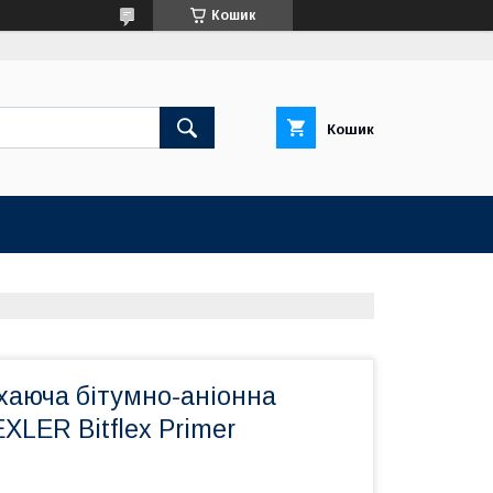
Кошик
Кошик
аюча бітумно-аніонна
XLER Bitflex Primer