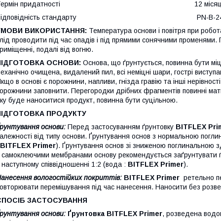
Термін придатності 12 місяців від дат
Відповідність стандарту PN-B-24002:19
УМОВИ ВИКОРИСТАННЯ:
Температура основи і повітря при робот
лід проводити під час опадів і під прямими сонячними променями.
риміщенні, подалі від вогню.
ПІДГОТОВКА ОСНОВИ:
Основа, що ґрунтується, повинна бути м
еханічно очищена, видалений пил, всі неміцні шари, гострі виступа
кщо в основі є порожнини, напливи, гнізда гравію та інші нерівності
орожнини заповнити. Перегородки дрібних фрагментів повинні мати
ку буде наноситися продукт, повинна бути суцільною.
ПІДГОТОВКА ПРОДУКТУ
рунтування основи:
Перед застосуванням ґрунтовку
BITFLEX Pri
алежності від типу основи. Ґрунтування основ з нормальною погли
BITFLEX
Primer
). Ґрунтування основ зі зниженою поглинальною з
 самоклеючими мембранами основу рекомендується заґрунтувати
 наступному співвідношенні 1:2 (вода :
BITFLEX Primer
).
анесення вологостійких покриттів:
BITFLEX Primer
ретельно пе
овторювати перемішування під час нанесення. Наносити без розвед
СПОСІБ ЗАСТОСУВАННЯ
рунтування основи:
Ґрунтовка BITFLEX Primer
, розведена водо