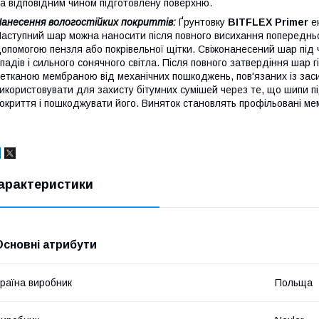
а відповідним чином підготовлену поверхню.
анесення вологостійких покриттів:
Ґрунтовку
BITFLEX Primer
е
аступний шар можна наносити після повного висихання попередньог
опомогою пензля або покрівельної щітки. Свіжонанесений шар під
падів і сильного сонячного світла. Після повного затвердіння шар 
етканою мембраною від механічних пошкоджень, пов'язаних із зас
икористовувати для захисту бітумних сумішей через те, що шипи п
окриття і пошкоджувати його. Виняток становлять профільовані м
арактеристики
Основні атрибути
раїна виробник
Польща