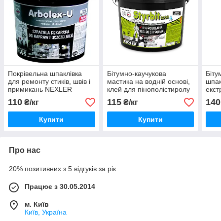
Покрівельна шпаклівка
Бітумно-каучукова
Біту
для ремонту стиків, швів і
мастика на водній основі,
шпак
примикань NEXLER
клей для пінополістиролу
екст
ARBOLEX U
NEXLER STYRBIT 2000
NEX
110
115
140
₴/кг
₴/кг
STO
Купити
Купити
Про нас
20% позитивних з 5 відгуків за рік
Працює з 30.05.2014
м. Київ
Київ, Україна