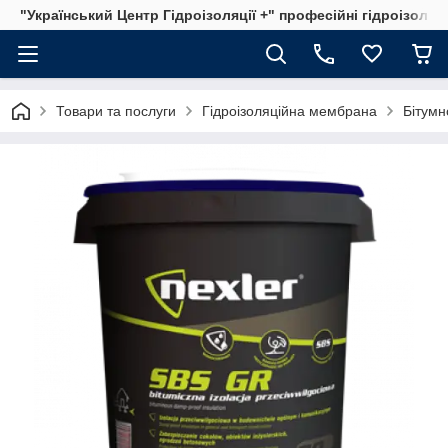
"Український Центр Гідроізоляції +" професійні гідроізоляц
Товари та послуги
Гідроізоляційна мембрана
Бітум