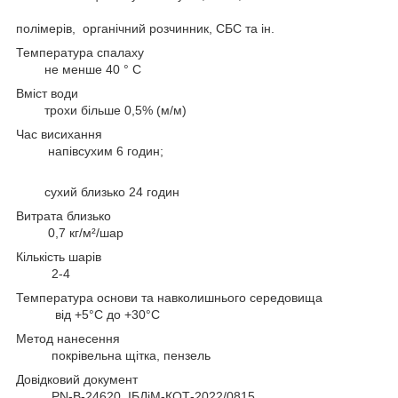
полімерів, органічний розчинник, СБС та ін.
Температура спалаху
не менше 40 ° С
Вміст води
трохи більше 0,5% (м/м)
Час висихання
напівсухим 6 годин;
сухий близько 24 годин
Витрата близько
0,7 кг/м²/шар
Кількість шарів
2-4
Температура основи та навколишнього середовища
від +5°C до +30°C
Метод нанесення
покрівельна щітка, пензель
Довідковий документ
PN-B-24620, ІБДіМ-КОТ-2022/0815