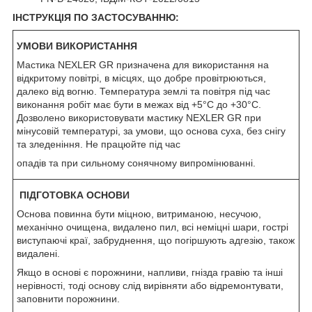
ІНСТРУКЦІЯ ПО ЗАСТОСУВАННЮ:
УМОВИ ВИКОРИСТАННЯ
Мастика NEXLER GR призначена для використання на
відкритому повітрі, в місцях, що добре провітрюються,
далеко від вогню. Температура землі та повітря під час
виконання робіт має бути в межах від +5°C до +30°C.
Дозволено використовувати мастику NEXLER GR при
мінусовій температурі, за умови, що основа суха, без снігу
та зледеніння. Не працюйте під час
опадів та при сильному сонячному випромінюванні.
ПІДГОТОВКА ОСНОВИ
Основа повинна бути міцною, витриманою, несучою,
механічно очищена, видалено пил, всі неміцні шари, гострі
виступаючі краї, забруднення, що погіршують адгезію, також
видалені.
Якщо в основі є порожнини, напливи, гнізда гравію та інші
нерівності, тоді основу слід вирівняти або відремонтувати,
заповнити порожнини.