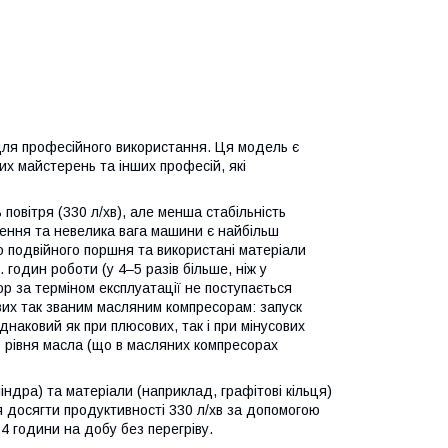
ля професійного використання. Ця модель є
их майстерень та інших професій, які
повітря (330 л/хв), але менша стабільність
іщення та невелика вага машини є найбільш
 подвійного поршня та використані матеріали
годин роботи (у 4–5 разів більше, ніж у
 за терміном експлуатації не поступається
их так званим масляним компресорам: запуск
однаковий як при плюсових, так і при мінусових
ь рівня масла (що в масляних компресорах
індра) та матеріали (наприклад, графітові кільця)
я досягти продуктивності 330 л/хв за допомогою
4 години на добу без перегріву.