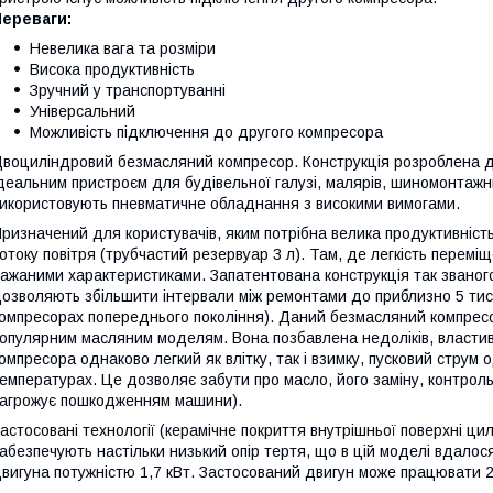
Переваги:
Невелика вага та розміри
Висока продуктивність
Зручний у транспортуванні
Універсальний
Можливість підключення до другого компресора
воциліндровий безмасляний компресор. Конструкція розроблена д
деальним пристроєм для будівельної галузі, малярів, шиномонтажн
икористовують пневматичне обладнання з високими вимогами.
ризначений для користувачів, яким потрібна велика продуктивність 
отоку повітря (трубчастий резервуар 3 л). Там, де легкість перем
ажаними характеристиками. Запатентована конструкція так званого
озволяють збільшити інтервали між ремонтами до приблизно 5 тис. 
омпресорах попереднього покоління). Даний безмасляний компресор
опулярним масляним моделям. Вона позбавлена недоліків, властив
омпресора однаково легкий як влітку, так і взимку, пусковий струм 
емпературах. Це дозволяє забути про масло, його заміну, контрол
агрожує пошкодженням машини).
астосовані технології (керамічне покриття внутрішньої поверхні цил
абезпечують настільки низький опір тертя, що в цій моделі вдалос
вигуна потужністю 1,7 кВт. Застосований двигун може працювати 2