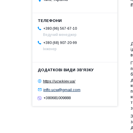
+380 (96) 567-67-10
Ведучий менеджер
+380 (68) 907-20-99
Д
і
Інженер
в
П
п
б
д
https://ucw.kiev.ua/
к
inffo.ucw@gmail.com
п
к
+380681009888
т
з
З
з
д