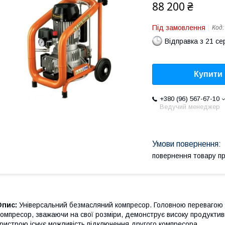
88 200 ₴
Під замовлення
Код
Відправка з 21 се
Купити
+380 (96) 567-67-10
Ведучий менеджер
повернення товару п
Опис:
Універсальний безмасляний компресор. Головною перевагою п
омпресор, зважаючи на свої розміри, демонструє високу продуктивн
ристрою існує можливість підключення другого компресора.