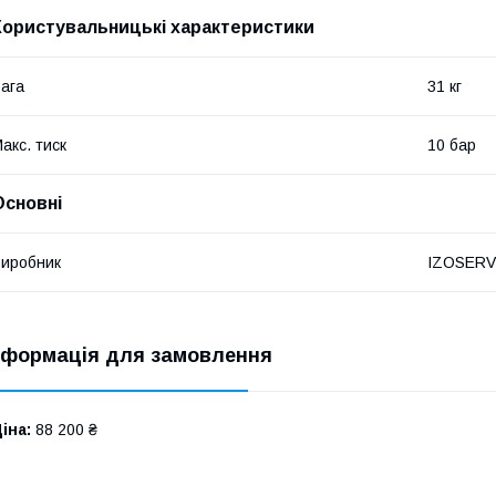
Користувальницькі характеристики
ага
31 кг
акс. тиск
10 бар
Основні
иробник
IZOSERV
нформація для замовлення
іна:
88 200 ₴