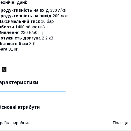
ехнічні дані:
родуктивність на вхід
330 л/хв
родуктивність на вихід
200 л/хв
Максимальний тиск
10 бар
Оберти
1400 оборотів/хв
Живлення
230 В/50 Гц
Потужність двигуна
2,2 кВ
істкість бака
3 Л
Вага
31 кг
арактеристики
Основні атрибути
раїна виробник
Польща