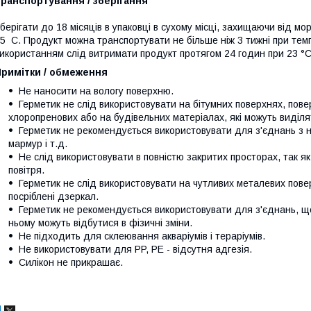
ранспортування / зберігання
берігати до 18 місяців в упаковці в сухому місці, захищаючи від мор
5 C. Продукт можна транспортувати не більше ніж 3 тижні при тем
икористанням слід витримати продукт протягом 24 годин при 23 °С
Примітки / обмеження
Не наносити на вологу поверхню.
Герметик не слід використовувати на бітумних поверхнях, пове
хлоропренових або на будівельних матеріалах, які можуть виділ
Герметик не рекомендується використовувати для з'єднань з на
мармур і т.д.
Не слід використовувати в повністю закритих просторах, так я
повітря.
Герметик не слід використовувати на чутливих металевих поверхн
посріблені дзеркал.
Герметик не рекомендується використовувати для з'єднань, щ
ньому можуть відбутися в фізичні зміни.
Не підходить для склеювання акваріумів і тераріумів.
Не використовувати для PP, PE - відсутня адгезія.
Силікон не прикрашає.