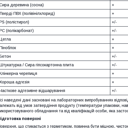
Сира деревина (сосна)
+
Тверді ПВХ (полівінілхлорид)
+
PS (полістирол)
+/-
PC (полікарбонат)
+/-
Цегла
+
Піноблок
+
Бетон
+/-
Штукатурка / Сира гіпсокартонна плита
+/-
Клінкерна черепиця
+
Хороша адгезія
+
Часткове адгезивне відшарування
+/-
сі наведені дані засновані на лабораторних випробуваннях відпові
алежать від умов затвердіння продукту (температури упаковки, на
икористовуваного обладнання та від кваліфікацій особи, яка засто
ідготовка поверхні
оверхня, що стикається з герметиком, повинна бути міцною, чисто