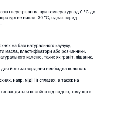
озів і перегрівання, при температурі од 0 °C до
пературі не нижче -30 °С, однак перед
.
рхнях на базі натурального каучуку,
яти масла, пластифікатори або розчинники.
турального каменю, таких як граніт, піщаник,
к для його затвердіння необхідна вологість
ях, напр. міді і її сплавах, а також на
о знаходяться постійно під водою, тому що в