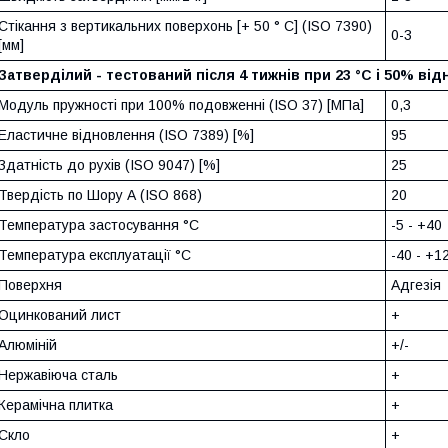
Стікання з вертикальних поверхонь [+ 50 ° C] (ISO 7390)
0-3
[мм]
Затверділий - тестований після 4 тижнів при 23 °С і 50% від
Модуль пружності при 100% подовженні (ISO 37) [МПа]
0,3
Еластичне відновлення (ISO 7389) [%]
95
Здатність до рухів (ISO 9047) [%]
25
Твердість по Шору А (ISO 868)
20
Температура застосування °С
-5 - +40
Температура експлуатації °С
-40 - +1
Поверхня
Адгезія
Оцинкований лист
+
Алюміній
+/-
Нержавіюча сталь
+
Керамічна плитка
+
Скло
+