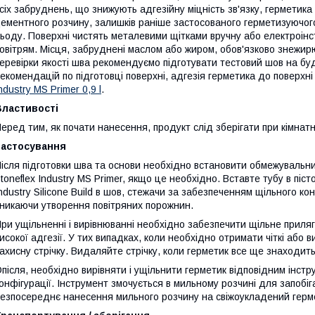
сіх забруднень, що знижують адгезійну міцність зв'язку, герметика 
ементного розчину, залишків раніше застосованого герметизуючого м
ьоду. Поверхні чистять металевими щітками вручну або електроін
овітрям. Місця, забруднені маслом або жиром, обов'язково знежи
еревірки якості шва рекомендуємо підготувати тестовий шов на 
екомендацій по підготовці поверхні, адгезія герметика до поверхн
ndustry MS Primer 0,9 l
.
Властивості
еред тим, як почати нанесення, продукт слід зберігати при кімнатні
Застосування
ісля підготовки шва та основи необхідно встановити обмежувальни
toneflex Industry MS Primer, якщо це необхідно. Вставте тубу в пісто
ndustry Silicone Build в шов, стежачи за забезпеченням щільного ко
никаючи утворення повітряних порожнин.
ри ущільненні і вирівнюванні необхідно забезпечити щільне приля
исокої адгезії. У тих випадках, коли необхідно отримати чіткі або в
ахисну стрічку. Видаляйте стрічку, коли герметик все ще знаходитьс
після, необхідно вирівняти і ущільнити герметик відповідним інстр
онфігурації. Інструмент змочується в мильному розчині для запобі
езпосереднє нанесення мильного розчину на свіжоукладений герм