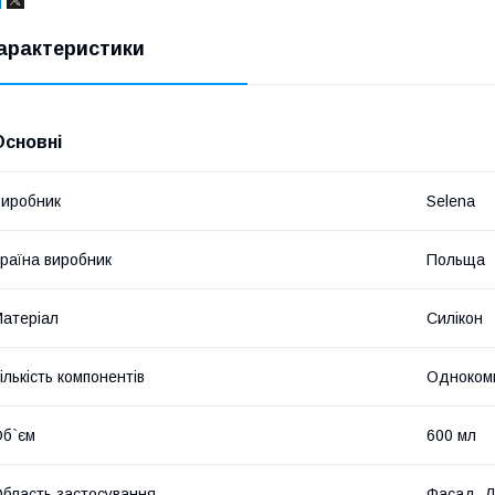
арактеристики
Основні
иробник
Selena
раїна виробник
Польща
атеріал
Силікон
ількість компонентів
Одноком
б`єм
600 мл
бласть застосування
Фасад, Д