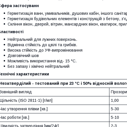
Сфера застосуванн
Герметизація ванн, умивальників, душових кабін, іншого саніт
Герметизація будівельних елементів і конструкцій з бетону, з'
Скління вікон, дверей, вітрин, мансардних вікон, кватирок, при
Властивості
Нейтральний для лужних поверхонь.
Відмінна стійкість до цвілі та грибків.
Висока стійкість до УФ-випромінювання
Довговічний шов
Можливість використання від- 15 °С.
Без запаху і хімічно нейтральний
ехнічні характеристики
Незатверділий - тестований при 23 °С і 50% відносній волог
Зовнішній вигляд
Прозорий
Щільність (ISO 2811-1) [г/мл]
1,00
Час утворення плівки [хв.]
5-30
Час роботи [хв.]
5-10
Швидкість затвердіння [мм/24г]
2-3