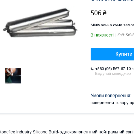
506 ₴
Мінімальна сума замов
В наявності
Код:
StSI
Купити
+380 (96) 567-67-10
Ведучий менеджер
повернення товару п
toneflex Industry Silicone Build-однокомпонентний нейтральний сан