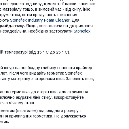
з поверхнею: від пилу, цементної плівки, залишків
атеріалу тощо, в зимовий час - від снігу, інію,
струментом, потім продувають стисненим
рюють
Stoneflex Industry Foam Cleaner
. Для
будмайданчику. Якщо, незважаючи на дотримання
і незадовільна, необхідно застосувати
Stoneflex
й температурі (від 15 ° C до 25 ° C).
й шнур на необхідну глибину і нанести праймер
лет, після чого видавіть герметик Stoneflex
нтакту матеріалу з сторонами шва. Заповніть шов,
гання герметика до сторін шва для отримання
иключно акуратні лінії стику, використовуйте
я в м'якому стані.
ументом (шпателем) відповідного розміру і
гання прилипання герметика. Не допускається
етик.