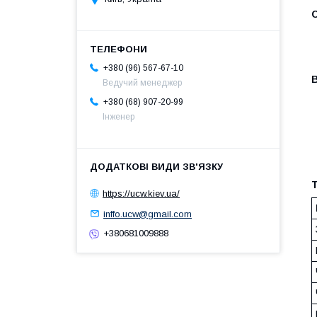
+380 (96) 567-67-10
Ведучий менеджер
+380 (68) 907-20-99
Інженер
Т
https://ucw.kiev.ua/
inffo.ucw@gmail.com
+380681009888