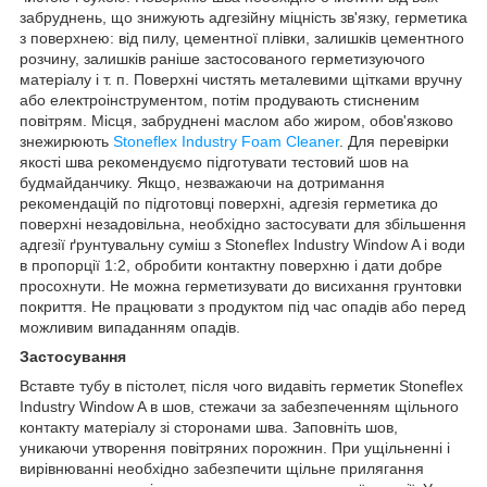
забруднень, що знижують адгезійну міцність зв'язку, герметика
з поверхнею: від пилу, цементної плівки, залишків цементного
розчину, залишків раніше застосованого герметизуючого
матеріалу і т. п. Поверхні чистять металевими щітками вручну
або електроінструментом, потім продувають стисненим
повітрям. Місця, забруднені маслом або жиром, обов'язково
знежирюють
Stoneflex Industry Foam Cleaner
. Для перевірки
якості шва рекомендуємо підготувати тестовий шов на
будмайданчику. Якщо, незважаючи на дотримання
рекомендацій по підготовці поверхні, адгезія герметика до
поверхні незадовільна, необхідно застосувати для збільшення
адгезії ґрунтувальну суміш з Stoneflex Industry Window A і води
в пропорції 1:2, обробити контактну поверхню і дати добре
просохнути. Не можна герметизувати до висихання грунтовки
покриття. Не працювати з продуктом під час опадів або перед
можливим випаданням опадів.
Застосування
Вставте тубу в пістолет, після чого видавіть герметик Stoneflex
Industry Window A в шов, стежачи за забезпеченням щільного
контакту матеріалу зі сторонами шва. Заповніть шов,
уникаючи утворення повітряних порожнин. При ущільненні і
вирівнюванні необхідно забезпечити щільне прилягання