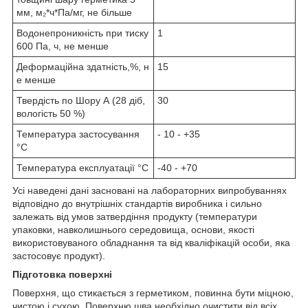
мм, м₂*ч*Па/мг, не більше
Водонепроникність при тиску
1
600 Па, ч, не менше
Деформаційна здатність,%, н
15
е менше
Твердість по Шору А (28 діб,
30
вологість 50 %)
Температура застосування
- 10 - +35
°С
Температура експлуатації °С
-40 - +70
Усі наведені дані засновані на лабораторних випробуваннях
відповідно до внутрішніх стандартів виробника і сильно
залежать від умов затвердіння продукту (температури
упаковки, навколишнього середовища, основи, якості
використовуваного обладнання та від кваліфікацій особи, яка
застосовує продукт).
Підготовка поверхні
Поверхня, що стикається з герметиком, повинна бути міцною,
чистою і сухою. Поверхню шва необхідно очистити від всіх