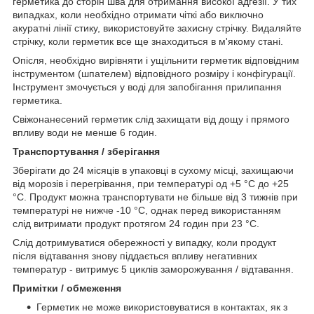
герметика до сторін шва для отримання високої адгезії. У тих
випадках, коли необхідно отримати чіткі або виключно
акуратні лінії стику, використовуйте захисну стрічку. Видаляйте
стрічку, коли герметик все ще знаходиться в м'якому стані.
Опісля, необхідно вирівняти і ущільнити герметик відповідним
інструментом (шпателем) відповідного розміру і конфігурації.
Інструмент змочується у воді для запобігання прилипання
герметика.
Свіжонанесений герметик слід захищати від дощу і прямого
впливу води не менше 6 годин.
Транспортування / зберігання
Зберігати до 24 місяців в упаковці в сухому місці, захищаючи
від морозів і перегрівання, при температурі од +5 °C до +25
°C. Продукт можна транспортувати не більше від 3 тижнів при
температурі не нижче -10 °С, однак перед використанням
слід витримати продукт протягом 24 годин при 23 °С.
Слід дотримуватися обережності у випадку, коли продукт
після відтавання знову піддається впливу негативних
температур - витримує 5 циклів заморожування / відтавання.
Примітки / обмеження
Герметик не може використовуватися в контактах, як з