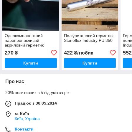
Однокомпонентний
Поліуретановий герметик
Герм
паропроникливий
Stoneflex Industry PU 350
полі
акриловий герметик
Indu
STONEFLEX Industry
270
422
552
₴
₴/тюбик
Window Soft A
Купити
Купити
Про нас
20% позитивних з 5 відгуків за рік
Працює з 30.05.2014
м. Київ
Київ, Україна
Контакти