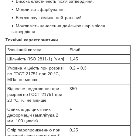
Висока еластичність після затвердіння.
Можливість фарбування.
Без запаху і хімічно нейтральний.
Можливість нанесення декількох шарів після
затвердіння.
Технічні характеристики
Зовнішній вигляд
Білий
Щільність (ISO 2811-1) [г/мл]
1,45
Умовна міцність при розриві
0,2 – 0,3
по ГОСТ 21751 при 20 °С,
МПа, не менше
Відносне подовження при
350
розриві по ГОСТ 21751 при
20 °С, %, не менше
Стійкість до циклічних
+
деформацій (амплітуда 2
мм, 100 циклів)
Опір паропроикненню при
0,25
товщині шару герметика 5