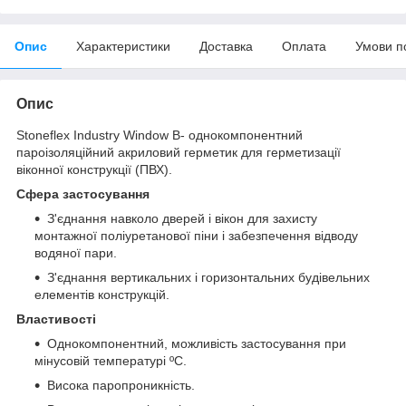
Опис
Характеристики
Доставка
Оплата
Умови п
Опис
Stoneflex Industry Window B- однокомпонентний
пароізоляційний акриловий герметик для герметизації
віконної конструкції (ПВХ).
Сфера застосування
З'єднання навколо дверей і вікон для захисту
монтажної поліуретанової піни і забезпечення відводу
водяної пари.
З'єднання вертикальних і горизонтальних будівельних
елементів конструкцій.
Властивості
Однокомпонентний, можливість застосування при
мінусовій температурі ºC.
Висока паропроникність.