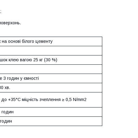
;
поверхонь.
на основі білого цементу
ішок клею вагою 25 кг (30 %)
 3 годин у ємності
30 хв.
 до +35°C міцність зчеплення ≥ 0,5 N/mm2
8 годин
 годин