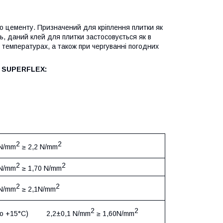
го цементу. Призначений для кріплення плитки як
ть, даний клей для плитки застосовується як в
х температурах, а також при чергуванні погодних
C SUPERFLEX:
2
2
 N/mm
≥ 2,2 N/mm
2
2
 N/mm
≥ 1,70 N/mm
2
2
 N/mm
≥ 2,1N/mm
2
2
 до +15°C) 2,2±0,1 N/mm
≥ 1,60N/mm