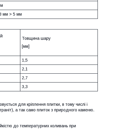
мм
3 мм > 5 мм
ій
Товщина шару
[мм]
1,5
2,1
2,7
3,3
ться для кріплення плитки, в тому числі і
граніт), а так само плиток з природного каменю.
ійкістю до температурних коливань при