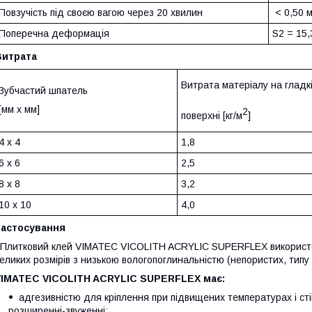
Повзучість під своєю вагою через 20 хвилин
< 0,50 
Поперечна деформація
S2 = 15,
Витрата
Витрата матеріалу на гладк
Зубчастий шпатель
[мм x мм]
2
поверхні [кг/м
]
4 x 4
1,8
6 x 6
2,5
8 x 8
3,2
10 x 10
4,0
Застосування
литковий клей VIMATEC VICOLITH ACRYLIC SUPERFLEX використовує
еликих розмірів з низькою вологопоглинальністю (непористих, типу 
VIMATEC VICOLITH ACRYLIC SUPERFLEX має:
адгезивністю для кріплення при підвищених температурах і ст
розширенні-звуженні;