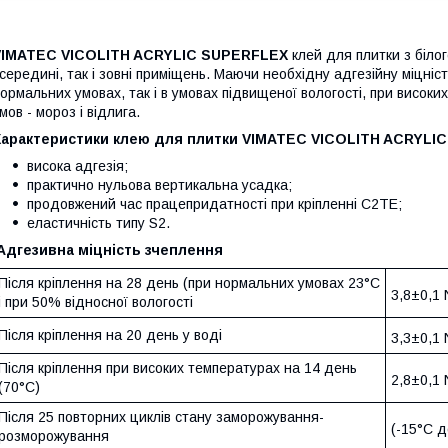
VIMATEC VICOLITH ACRYLIC SUPERFLEX
клей для плитки з біло
середині, так і зовні приміщень. Маючи необхідну адгезійну міцніс
ормальних умовах, так і в умовах підвищеної вологості, при високи
мов - мороз і відлига.
Характеристики клею для плитки VIMATEC VICOLITH ACRYLI
висока адгезія;
практично нульова вертикальна усадка;
продовжений час працепридатності при кріпленні C2TE;
еластичність типу S2.
Адгезивна міцність зчеплення
Після кріплення на 28 день (при нормальних умовах 23°C
3,8±0,1
і при 50% відносної вологості
Після кріплення на 20 день у воді
3,3±0,1
Після кріплення при високих температурах на 14 день
2,8±0,1
(70°C)
Після 25 повторних циклів стану заморожування-
(-15°C
розморожування