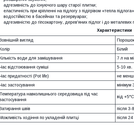
адгезивність до існуючого шару старої плитки;
еластичність при кріпленні на підлогу з підігрівом «тепла підлога»
водостійкістю в басейнах та резервуарах;
адгезивністю до гіпсокартону, дерев'яних підлог і до металевих 
Характеристики
Зовнішній вигляд
Порошок 
Колір
Білий
Кількість води для замішування
7 л на м
Час відстоювання суміші
5-10 хв.
Час придатності (Pot life)
не менше
Час застосування
мінімум 
Температура навколишнього середовища під час
від +5°C
застосування
Затирання швів
після 3-
Можливість ходіння по укладеній плитці
після 24