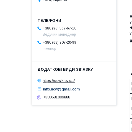
у
н
+380 (96) 567-67-10
у
Ведучий менеджер
+380 (68) 907-20-99
Інженер
https://ucw.kiev.ua/
inffo.ucw@gmail.com
+380681009888