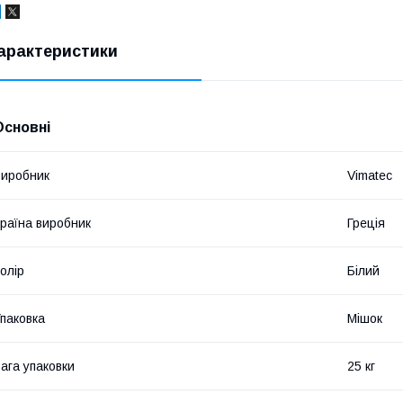
арактеристики
Основні
иробник
Vimatec
раїна виробник
Греція
олір
Білий
паковка
Мішок
ага упаковки
25 кг