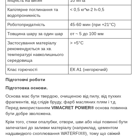
Міцність на вигин
10 МПа
Капілярне поглинання та
< 0,5 кг*м
-2
h
-0,5
водопроникність
Роботопридатність
45-60 мин (при +21°С)
Товщина шару за один шар
от ~ 5 до 100 мм
Застосування матеріалу
> +5°С
рекомендується за хв.
температурі навколишнього
середовища
Клас горючості
ЕК А1 (негорючий)
Підготовчі роботи
Підготовка основи.
Основа має бути твердою, очищеною від пилу, від пухких
фрагментів, від слідів бруду, фарб масляних плям і т.д.
Перед використанням
VIMACRET POWER®
основа повинна
бути добре зволожена.
Крім того, стики опалубки, отвори, шви або ніші повинні бути
запечатані до заливки матеріалу (наприклад, цементом
надшвидкого схоплювання WATERFIX®), тому що свіжий