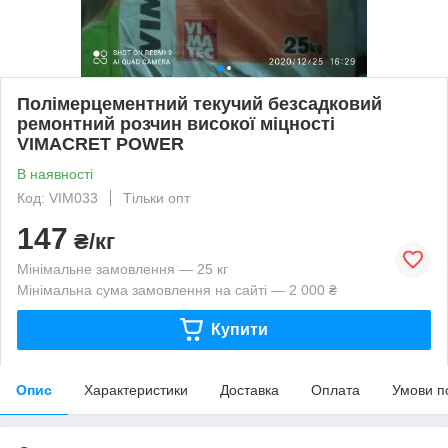
Полімерцементний текучий безсадковий
ремонтний розчин високої міцності
VIMACRET POWER
В наявності
Код: VIM033
Тільки опт
147
₴/кг
Мінімальне замовлення — 25 кг
Мінімальна сума замовлення на сайті — 2 000 ₴
Купити
Опис
Характеристики
Доставка
Оплата
Умови п