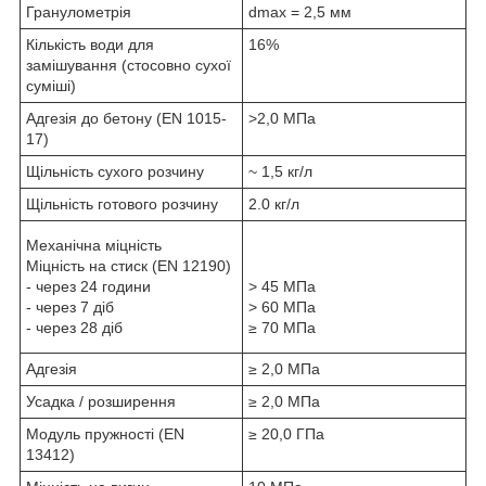
Гранулометрія
dmax = 2,5 мм
Кількість води для
16%
замішування (стосовно сухої
суміші)
Адгезія до бетону (ΕΝ 1015-
>2,0 MПa
17)
Щільність сухого розчину
~ 1,5 кг/л
Щільність готового розчину
2.0 кг/л
Механічна міцність
Міцність на стиск (ΕΝ 12190)
- через 24 години
> 45 МПа
- через 7 діб
> 60 МПа
- через 28 діб
≥ 70 МПа
Адгезія
≥ 2,0 МПа
Усадка / розширення
≥ 2,0 МПа
Модуль пружності (ΕΝ
≥ 20,0 ГПа
13412)