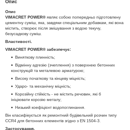
Опис
Опис
VIMACRET POWER®
являє собою попередньо підготовлену
цементну суміш, яка, завдяки спеціальним добавкам, які вона
містить, створює після змішування з водою текучу,
безусадкову суміш.
Властивості.
VIMACRET POWER® забезпечує:
Виняткову плинність;
Відмінну адгезію (зчеплення) з поверхнею бетонних
конструкцій та металевою арматурою;
Високу початкову та кінцеву міцність;
Ударо- та механічну міцність;
Корозійну стійкість - не містить речовин, які б
ініціювати корозію металу;
Низький коефіцієнт водопоглинання.
Він класифікується як ремонтний будівельний розчин типу
CCR4 для бетонних елементів згідно з EN 1504-3.
Застосування.