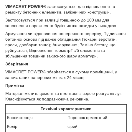
VIMACRET POWER®
застосовується для відновлення та
ремонту бетонних елементів, залізничних конструкцій.
Застосовується при заливці товщиною до 100 мм для
заповнення порожнеч та будівництва накидки у випадках:
Армування чи відновлення поперечного перерізу; Підливання
бетонної основи під важке обладнання (токарні верстати,
преси, дробарки тощо); Анкерування; Заміна бетону, що
руйнується; Відновлення геометрії з/б елементів та
збільшення товщини захисного шару арматури.
Зберігання
VIMACRET POWER® зберігається в сухому приміщенні, у
запечатаних паперових мішках 24 місяці.
Примітка
Матеріал містить цемент та в контакті з водою реагує як луг.
Класифікується як подразнююча речовина.
Технічні характеристики
Консистенція
Порошок цементний
Колір
сірий