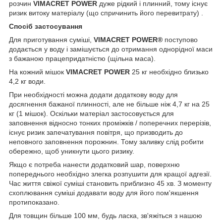
розчин
VIMACRET POWER
дуже рідкий і плинний, тому існує
ризик витоку матеріалу (що спричинить його перевитрату) .
Спосіб застосування
Для приготування суміші,
VIMACRET POWER®
поступово
додається у воду і замішується до отримання однорідної маси
з бажаною працепридатністю (щільна маса).
На кожний мішок
VIMACRET POWER
25 кг необхідно близько
4,2 кг води.
При необхідності можна додати додаткову воду для
досягнення бажаної плинності, але не більше ніж 4,7 кг на 25
кг (1 мішок). Оскільки матеріал застосовується для
заповнення відносно тонких проміжків / поперечних перерізів,
існує ризик запечатування повітря, що призводить до
неповного заповнення порожнин. Тому заливку слід робити
обережно, щоб уникнути цього ризику.
Якщо є потреба нанести додатковий шар, поверхню
попереднього необхідно злегка розпушити для кращої адгезії.
Час життя свіжої суміші становить приблизно 45 хв. З моменту
схоплювання суміші додавати воду для його пом'якшення
протипоказано.
Для товщин більше 100 мм, будь ласка, зв'яжіться з нашою