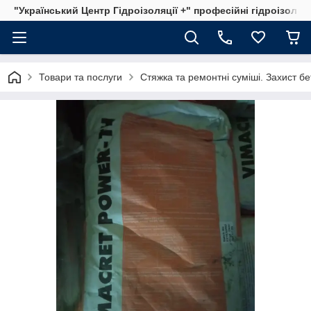
"Український Центр Гідроізоляції +" професійні гідроізоляц
Товари та послуги
Стяжка та ремонтні суміші. Захист б