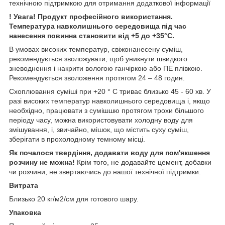
технічною підтримкою для отримання додаткової інформації
! Увага! Продукт професійного використання.
Температура навколишнього середовища під час
нанесення повинна становити від +5 до +35°C.
В умовах високих температур, свіжонанесену суміш,
рекомендується зволожувати, щоб уникнути швидкого
зневоднення і накрити вологою ганчіркою або ПЕ плівкою.
Рекомендується зволоження протягом 24 – 48 годин.
Схоплювання суміші при +20 ° C триває близько 45 - 60 хв. У
разі високих температур навколишнього середовища і, якщо
необхідно, працювати з сумішшю протягом трохи більшого
періоду часу, можна використовувати холодну воду для
змішування, і, звичайно, мішок, що містить суху суміш,
зберігати в прохолодному темному місці.
Як почалося твердіння, додавати воду для пом'якшення
розчину не можна!
Крім того, не додавайте цемент, добавки
чи розчини, не звертаючись до нашої технічної підтримки.
Витрата
Близько 20 кг/м2/см для готового шару.
Упаковка