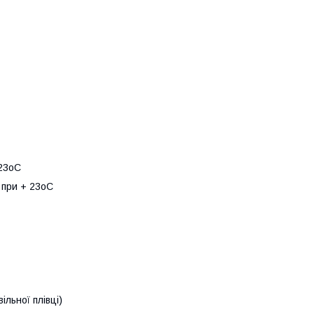
 23оС
 при + 23оС
ільної плівці)