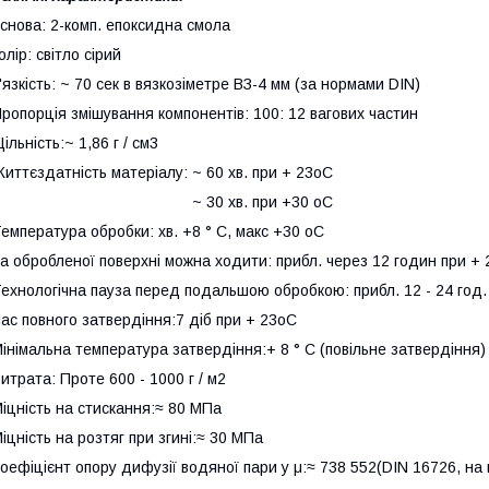
снова: 2-комп. епоксидна смола
олір: світло сірий
'язкість: ~ 70 сек в вязкозіметре ВЗ-4 мм (за нормами DIN)
ропорція змішування компонентів: 100: 12 вагових частин
ільність:~ 1,86 г / см3
иттєздатність матеріалу: ~ 60 хв. при + 23оС
~ 30 хв. при +30 оС
емпература обробки: хв. +8 ° С, макс +30 оС
а обробленої поверхні можна ходити: прибл. через 12 годин при +
ехнологічна пауза перед подальшою обробкою: прибл. 12 - 24 год.
ас повного затвердіння:7 діб при + 23оС
інімальна температура затвердіння:+ 8 ° С (повільне затвердіння)
итрата: Проте 600 - 1000 г / м2
іцність на стискання:≈ 80 МПа
іцність на розтяг при згині:≈ 30 МПа
оефіцієнт опору дифузії водяної пари у μ:≈ 738 552(DIN 16726, на в