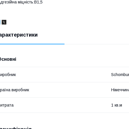
дгезійна міцність:В1,5
арактеристики
Основні
иробник
Schombu
раїна виробник
Німеччин
итрата
1 кв.м