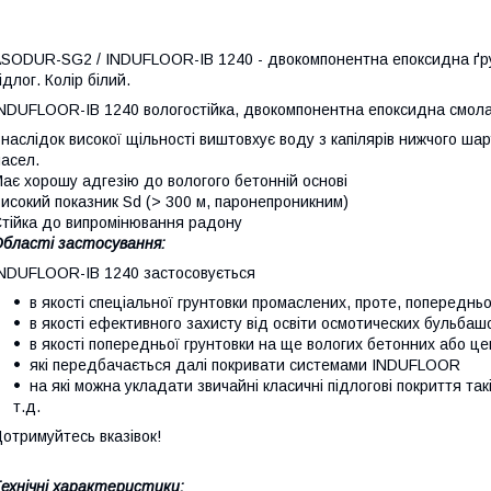
SODUR-SG2 / INDUFLOOR-IB 1240 - двокомпонентна епоксидна ґру
ідлог. Колір білий.
NDUFLOOR-IB 1240 вологостійка, двокомпонентна епоксидна смола 
наслідок високої щільності виштовхує воду з капілярів нижчого ш
асел.
ає хорошу адгезію до вологого бетонній основі
исокий показник Sd (> 300 м, паронепроникним)
тійка до випромінювання радону
бласті застосування:
NDUFLOOR-IB 1240 застосовується
в якості спеціальної грунтовки промаслених, проте, попередн
в якості ефективного захисту від освіти осмотических бульбашок
в якості попередньої грунтовки на ще вологих бетонних або ц
які передбачається далі покривати системами INDUFLOOR
на які можна укладати звичайні класичні підлогові покриття такі 
т.д.
отримуйтесь вказівок!
ехнічні характеристики: