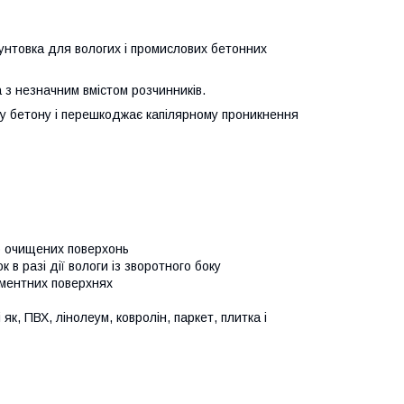
нтовка для вологих і промислових бетонних
з незначним вмістом розчинників.
ару бетону і перешкоджає капілярному проникнення
ьо очищених поверхонь
 в разі дії вологи із зворотного боку
ементних поверхнях
як, ПВХ, лінолеум, ковролін, паркет, плитка і