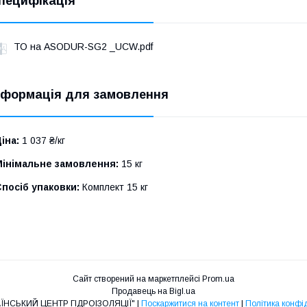
пецифікація
ТО на ASODUR-SG2 _UCW.pdf
нформація для замовлення
іна:
1 037 ₴/кг
Мінімальне замовлення:
15 кг
посіб упаковки:
Комплект 15 кг
Сайт створений на маркетплейсі
Prom.ua
Продавець на Bigl.ua
ТОВ "УКРАЇНСЬКИЙ ЦЕНТР ГІДРОІЗОЛЯЦІЇ" |
Поскаржитися на контент
|
Політика конфі