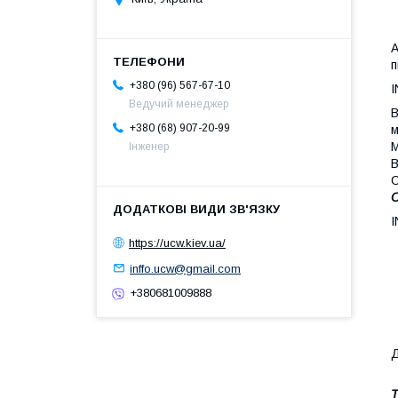
A
п
+380 (96) 567-67-10
I
Ведучий менеджер
В
+380 (68) 907-20-99
м
М
Інженер
В
С
О
I
https://ucw.kiev.ua/
inffo.ucw@gmail.com
+380681009888
Д
Т