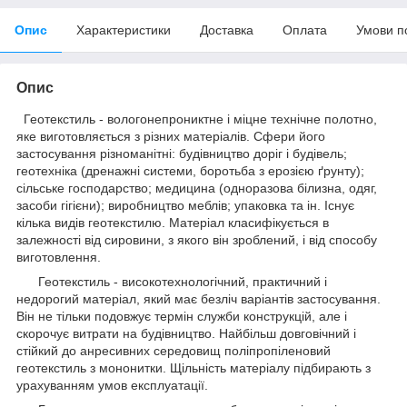
Опис
Характеристики
Доставка
Оплата
Умови п
Опис
Геотекстиль -
вологонепрониктне
і
міцне
технічне
полотно
,
яке
виготовляється
з
різних
матеріалів
.
Сфери
його
застосування
різноманітні
:
будівництво
доріг
і
будівель
;
геотехніка
(
дренажні
системи
,
боротьба
з
ерозією
ґрунту
)
;
сільське господарство;
медицина
(
одноразова білизна
,
одяг
,
засоби
гігієни
)
;
виробництво меблів;
упаковка
та ін
.
Існує
кілька
видів
геотекстилю
.
Матеріал
класифікується
в
залежності
від
сировини
,
з
якого
він
зроблений
,
і
від
способу
виготовлення
.
Геотекстиль
-
високотехнологічний
,
практичний
і
недорогий
матеріал
,
який
має
безліч
варіантів
застосування
.
Він
не тільки
подовжує
термін
служби
конструкцій
,
але
і
скорочує
витрати
на
будівництво
.
Найбільш
довговічний
і
стійкий
до
анресивних середовищ
поліпропіленовий
геотекстиль
з
мононитки
.
Щільність
матеріалу
підбирають
з
урахуванням
умов
експлуатації
.