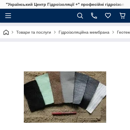
"Український Центр Гідроізоляції +" професійні гідроізоляц
Товари та послуги
Гідроізоляційна мембрана
Геотек