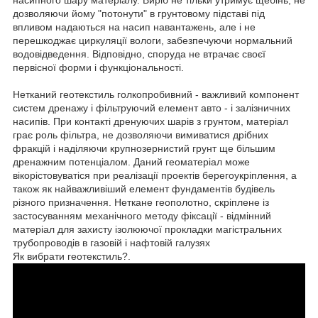
дозволяючи йому "потонути" в грунтовому підставі під
впливом надаються на насип навантажень, але і не
перешкоджає циркуляції вологи, забезпечуючи нормальний
водовідведення. Відповідно, споруда не втрачає своєї
первісної форми і функціональності.
Нетканий геотекстиль голкопробивний - важливий компонент
систем дренажу і фільтруючий елемент авто - і залізничних
насипів. При контакті дренуючих шарів з грунтом, матеріал
грає роль фільтра, не дозволяючи вимиватися дрібних
фракцій і наділяючи крупнозернистий грунт ще більшим
дренажним потенціалом. Даний геоматеріал може
вікорістовуватіся при реалізації проектів берегоукріплення, а
також як найважливіший елемент фундаментів будівель
різного призначення. Неткане геополотно, скріплене із
застосуванням механічного методу фіксації - відмінний
матеріал для захисту ізолюючої прокладки магістральних
трубопроводів в газовій і нафтовій галузях
Як вибрати геотекстиль?.