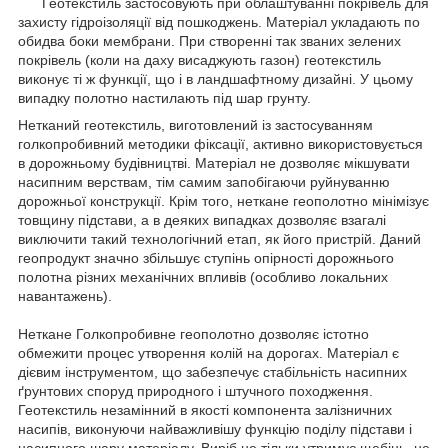
Геотекстиль
застосовують
при
облаштуванні
покрівель
для
захисту
гідроізоляції
від
пошкоджень
.
Матеріал
укладають
по
обидва боки
мембрани
.
При
створенні
так
званих
зелених
покрівель
(
коли
на
даху
висаджують
газон
)
геотекстиль
виконує
ті
ж
функції
,
що
і
в
ландшафтному
дизайні
.
У
цьому
випадку
полотно
настилають
під
шар
грунту
.
Нетканий геотекстиль, виготовлений із застосуванням
голкопробивний методики фіксації, активно використовується
в дорожньому будівництві. Матеріал не дозволяє мікшувати
насипним верствам, тім самим запобігаючи руйнуванню
дорожньої конструкції. Крім того, неткане геополотно мінімізує
товщину підстави, а в деяких випадках дозволяє взагалі
виключити такий технологічний етап, як його пристрій. Даний
геопродукт значно збільшує ступінь опірності дорожнього
полотна різних механічних впливів (особливо локальних
навантажень).
Неткане Голкопробивне геополотно дозволяє істотно
обмежити процес утворення колій на дорогах. Матеріал є
дієвим інструментом, що забезпечує стабільність насипних
ґрунтових споруд природного і штучного походження.
Геотекстиль незамінний в якості компонента залізничних
насипів, виконуючи найважливішу функцію поділу підстави і
насипного шару матеріалу. Виріб не тільки утримує щебінь, не